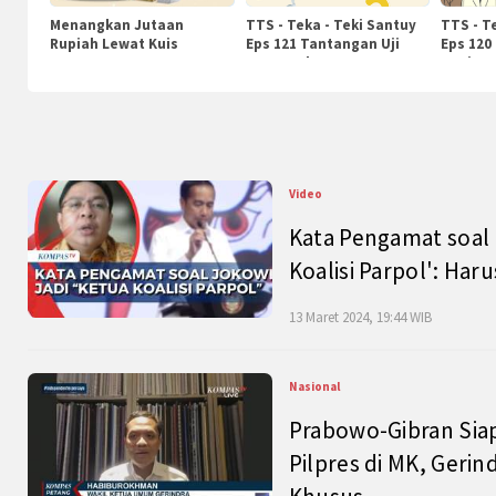
Menangkan Jutaan
TTS - Teka - Teki Santuy
TTS - T
Rupiah Lewat Kuis
Eps 121 Tantangan Uji
Eps 120
KompasTv
Pengetahuan
Nasiona
Video
Kata Pengamat soal 
Koalisi Parpol': Ha
13 Maret 2024, 19:44 WIB
Nasional
Prabowo-Gibran Sia
Pilpres di MK, Gerin