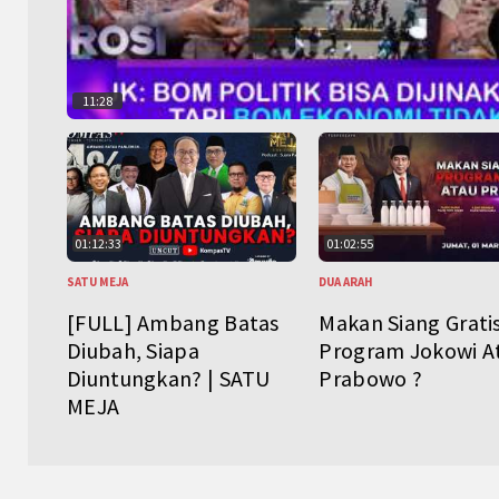
11:28
01:12:33
01:02:55
SATU MEJA
DUA ARAH
[FULL] Ambang Batas
Makan Siang Grati
Diubah, Siapa
Program Jokowi A
Diuntungkan? | SATU
Prabowo ?
MEJA