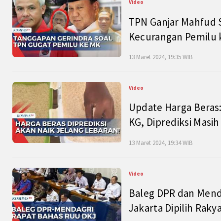
Video
TPN Ganjar Mahfud S
Kecurangan Pemilu k
13 Maret 2024, 19:35 WIB
Video
Update Harga Beras:
KG, Diprediksi Masi
13 Maret 2024, 19:34 WIB
Video
Baleg DPR dan Mend
Jakarta Dipilih Raky