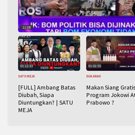
11:28
01:12:33
01:02:55
SATU MEJA
DUA ARAH
[FULL] Ambang Batas
Makan Siang Grati
Diubah, Siapa
Program Jokowi A
Diuntungkan? | SATU
Prabowo ?
MEJA