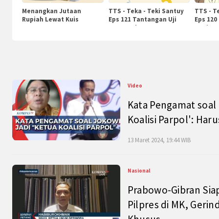
Menangkan Jutaan
TTS - Teka - Teki Santuy
TTS - T
Rupiah Lewat Kuis
Eps 121 Tantangan Uji
Eps 120
KompasTv
Pengetahuan
Nasiona
Video
Kata Pengamat soal 
Koalisi Parpol': Ha
13 Maret 2024, 19:44 WIB
Nasional
Prabowo-Gibran Sia
Pilpres di MK, Gerin