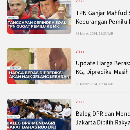
Video
TPN Ganjar Mahfud S
Kecurangan Pemilu k
13 Maret 2024, 19:35 WIB
Video
Update Harga Beras:
KG, Diprediksi Masi
13 Maret 2024, 19:34 WIB
Video
Baleg DPR dan Mend
Jakarta Dipilih Raky