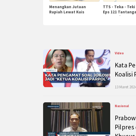
Menangkan Jutaan
TTS - Teka - Teki
Rupiah Lewat Kuis
Eps 121 Tantanga
KompasTv
Pengetahuan
Video
Kata Pe
Koalisi
13 Maret 2024
Nasional
Prabow
Pilpres