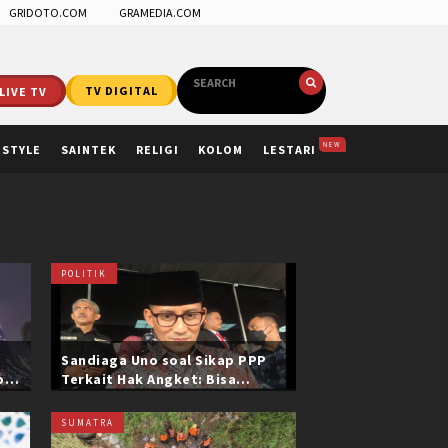
GRIDOTO.COM
GRAMEDIA.COM
LIVE TV
TV DIGITAL
NEW
ESTYLE
SAINTEK
RELIGI
KOLOM
LESTARI
POLITIK
Sandiaga Uno soal Sikap PPP
ol
Terkait Hak Angket: Bisa
i
Dikonfirmasi ke Pak Mardiono
SUMATRA