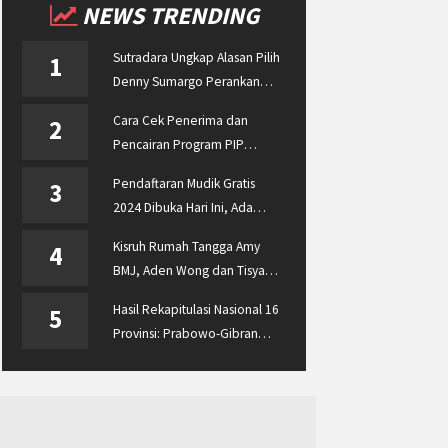
NEWS TRENDING
Sutradara Ungkap Alasan Pilih
1
Denny Sumargo Perankan
Ellyas Pical
Cara Cek Penerima dan
2
Pencairan Program PIP
Enterprise 2024 di
Pendaftaran Mudik Gratis
3
pip.kemdikbud.go.id
2024 Dibuka Hari Ini, Ada
BUMN ASABRI, Pemprov
Kisruh Rumah Tangga Amy
4
Jateng dan Dishub Jatim
BMJ, Aden Wong dan Tisya
Erni Diberitakan hingga
Hasil Rekapitulasi Nasional 16
5
Malaysia dan Singapura
Provinsi: Prabowo-Gibran
Unggul Disusul Ganjar-Mahfud