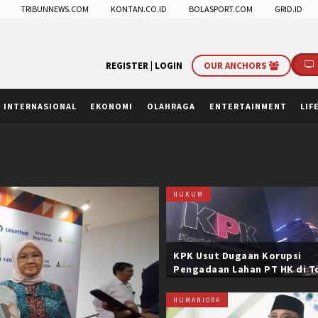
TRIBUNNEWS.COM
KONTAN.CO.ID
BOLASPORT.COM
GRID.ID
REGISTER |
LOGIN
OUR ANCHORS
INTERNASIONAL
EKONOMI
OLAHRAGA
ENTERTAINMENT
LIF
HUKUM
KPK Usut Dugaan Korupsi
Pengadaan Lahan PT HK di T
Trans Sumatera, Negara Rug
Belasan Miliar
HUMANIORA