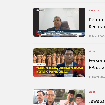
Nasional
Deputi
Kecura
13 Maret 2024
Video
Persone
PKS: J
13 Maret 2024
Video
Jawaban