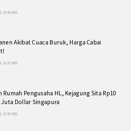
, 19:43 WIB
anen Akibat Cuaca Buruk, Harga Cabai
t!
, 19:37 WIB
h Rumah Pengusaha HL, Kejagung Sita Rp10
 Juta Dollar Singapura
, 19:35 WIB