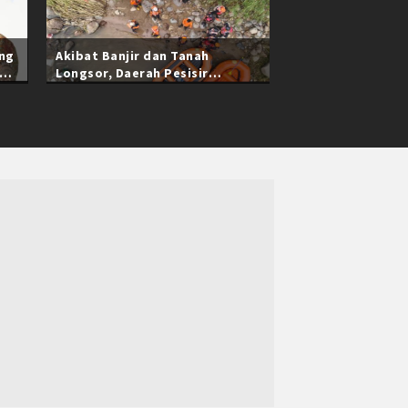
ang
Akibat Banjir dan Tanah
Longsor, Daerah Pesisir
Selatan Sumatra Barat Masih
Terisolasi