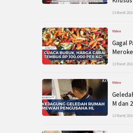
Khusus
13 Maret 2024
Video
Gagal P
Meroke
13 Maret 2024
Video
Geleda
M dan 2
13 Maret 2024