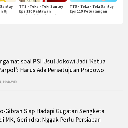
 Santuy
TTS - Teka - Teki Santuy
TTS - Teka - Teki Santuy
n Uji
Eps 120 Pahlawan
Eps 119 Petualangan
Nasional di Indonesia
Kuliner Dunia
ngamat soal PSI Usul Jokowi Jadi 'Ketua
 Parpol': Harus Ada Persetujuan Prabowo
, 19:44 WIB
o-Gibran Siap Hadapi Gugatan Sengketa
 di MK, Gerindra: Nggak Perlu Persiapan