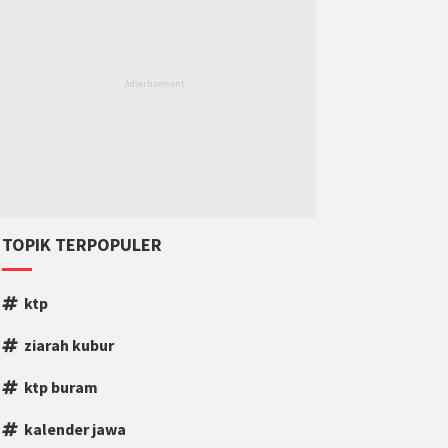
TOPIK TERPOPULER
ktp
ziarah kubur
ktp buram
kalender jawa