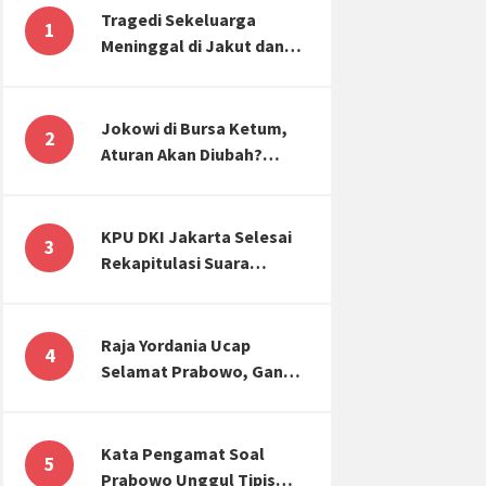
Tragedi Sekeluarga
1
Meninggal di Jakut dan
Malang, Masyarakat
Perlu Sadar Kesehatan
Mental-Finansial
Jokowi di Bursa Ketum,
2
Aturan Akan Diubah?
Begini Kata Waketum
Golkar
KPU DKI Jakarta Selesai
3
Rekapitulasi Suara
Pemilu, ini Hasil Suara
untuk Anies, Prabowo,
Ganjar
Raja Yordania Ucap
4
Selamat Prabowo, Ganjar
Gugat ke MK, Menteri
PUPR Banjir Sumbar [TOP
3 NEWS]
Kata Pengamat Soal
5
Prabowo Unggul Tipis