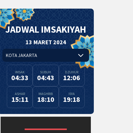
JADWAL IMSAKIYAH
13 MARET 2024
IMSAK
SUBUH
DZUHUR
04:33
04:43
12:06
ASHAR
MAGHRIB
ISYA
15:11
18:10
19:18