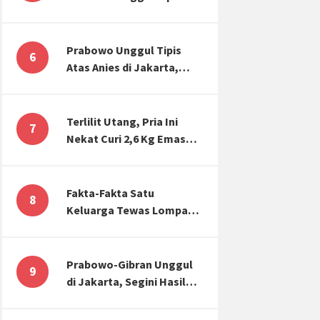
Atas Anies di Jakarta,
Kaitkan dengan Jokowi
Effect
Prabowo Unggul Tipis
6
Atas Anies di Jakarta,
Ternyata Begini Selisih
Suaranya di KPU!
Terlilit Utang, Pria Ini
7
Nekat Curi 2,6 Kg Emas
Hiasan Kubah Masjid
Fakta-Fakta Satu
8
Keluarga Tewas Lompat
dari Apartemen, Tangan
Terikat hingga Cium
Kening
Prabowo-Gibran Unggul
9
di Jakarta, Segini Hasil
Rekapitulasi KPU