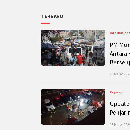
TERBARU
Internasiona
PM Mund
Antara 
Bersenj
13 Maret 2024
Regional
Update 
Penjari
13 Maret 2024