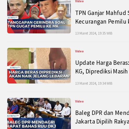
Video
TPN Ganjar Mahfud S
Kecurangan Pemilu k
13 Maret 2024, 19:35 WIB
Video
Update Harga Beras:
KG, Diprediksi Masi
13 Maret 2024, 19:34 WIB
Video
Baleg DPR dan Mend
Jakarta Dipilih Raky