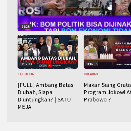
11:28
01:12:33
01:02:55
SATU MEJA
DUA ARAH
[FULL] Ambang Batas
Makan Siang Grati
Diubah, Siapa
Program Jokowi A
Diuntungkan? | SATU
Prabowo ?
MEJA