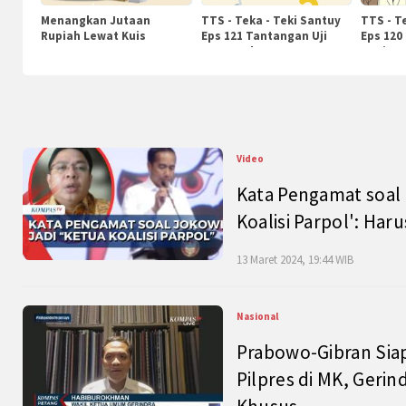
Menangkan Jutaan
TTS - Teka - Teki Santuy
TTS - T
Rupiah Lewat Kuis
Eps 121 Tantangan Uji
Eps 120
KompasTv
Pengetahuan
Nasiona
Video
Kata Pengamat soal 
Koalisi Parpol': Ha
13 Maret 2024, 19:44 WIB
Nasional
Prabowo-Gibran Sia
Pilpres di MK, Gerin