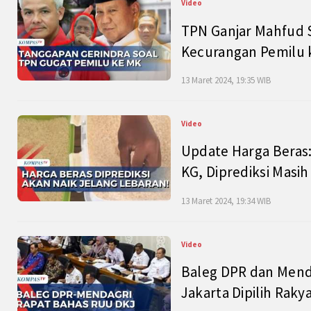
Video
TPN Ganjar Mahfud S
Kecurangan Pemilu k
13 Maret 2024, 19:35 WIB
Video
Update Harga Beras:
KG, Diprediksi Masi
13 Maret 2024, 19:34 WIB
Video
Baleg DPR dan Mend
Jakarta Dipilih Raky