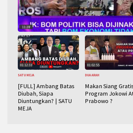
11:28
01:12:33
01:02:55
SATU MEJA
DUA ARAH
[FULL] Ambang Batas
Makan Siang Grati
Diubah, Siapa
Program Jokowi A
Diuntungkan? | SATU
Prabowo ?
MEJA