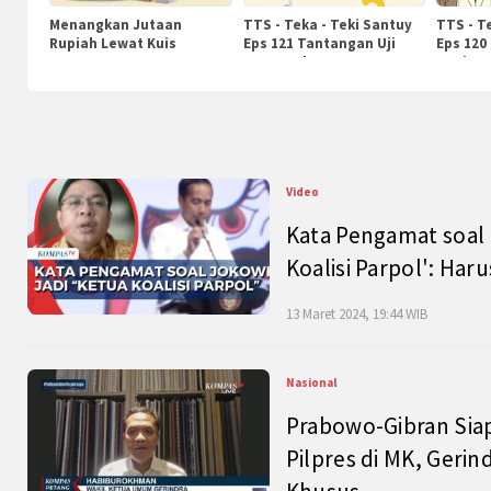
Menangkan Jutaan
TTS - Teka - Teki Santuy
TTS - T
Rupiah Lewat Kuis
Eps 121 Tantangan Uji
Eps 120
KompasTv
Pengetahuan
Nasiona
Video
Kata Pengamat soal 
Koalisi Parpol': Ha
13 Maret 2024, 19:44 WIB
Nasional
Prabowo-Gibran Sia
Pilpres di MK, Gerin