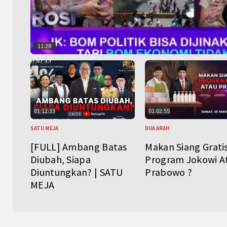
11:28
01:12:33
01:02:55
SATU MEJA
DUA ARAH
[FULL] Ambang Batas
Makan Siang Grati
Diubah, Siapa
Program Jokowi A
Diuntungkan? | SATU
Prabowo ?
MEJA