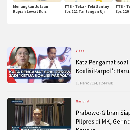
Menangkan Jutaan
TTS - Teka - Teki Santuy
TTS - T
Rupiah Lewat Kuis
Eps 121 Tantangan Uji
Eps 120
KompasTv
Pengetahuan
Nasiona
Video
Kata Pengamat soal 
Koalisi Parpol': Ha
13 Maret 2024, 19:44 WIB
Nasional
Prabowo-Gibran Sia
Pilpres di MK, Gerin