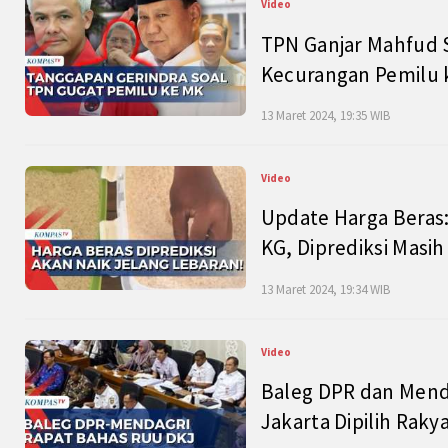
Video
TPN Ganjar Mahfud S
Kecurangan Pemilu k
13 Maret 2024, 19:35 WIB
Video
Update Harga Beras:
KG, Diprediksi Masi
13 Maret 2024, 19:34 WIB
Video
Baleg DPR dan Mend
Jakarta Dipilih Raky