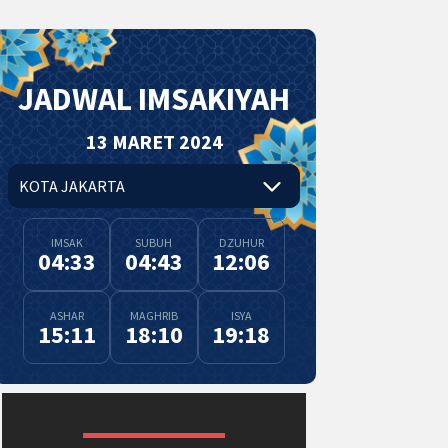
JADWAL IMSAKIYAH
13 MARET 2024
IMSAK
SUBUH
DZUHUR
04:33
04:43
12:06
ASHAR
MAGHRIB
ISYA
15:11
18:10
19:18