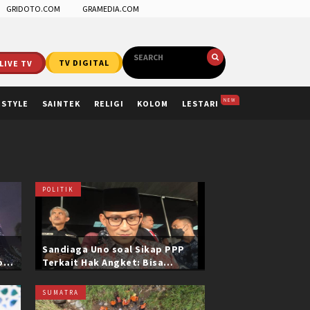
GRIDOTO.COM
GRAMEDIA.COM
LIVE TV
TV DIGITAL
NEW
ESTYLE
SAINTEK
RELIGI
KOLOM
LESTARI
POLITIK
Sandiaga Uno soal Sikap PPP
ol
Terkait Hak Angket: Bisa
i
Dikonfirmasi ke Pak Mardiono
SUMATRA