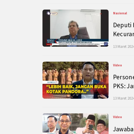
Nasional
Deputi
Kecura
13 Maret 2024
Video
Persone
PKS: J
13 Maret 2024
Video
Jawaban