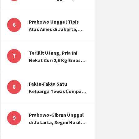
Atas Anies di Jakarta,
Kaitkan dengan Jokowi
Effect
Prabowo Unggul Tipis
6
Atas Anies di Jakarta,
Ternyata Begini Selisih
Suaranya di KPU!
Terlilit Utang, Pria Ini
7
Nekat Curi 2,6 Kg Emas
Hiasan Kubah Masjid
Fakta-Fakta Satu
8
Keluarga Tewas Lompat
dari Apartemen, Tangan
Terikat hingga Cium
Kening
Prabowo-Gibran Unggul
9
di Jakarta, Segini Hasil
Rekapitulasi KPU