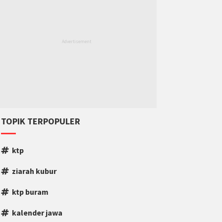
TOPIK TERPOPULER
ktp
ziarah kubur
ktp buram
kalender jawa