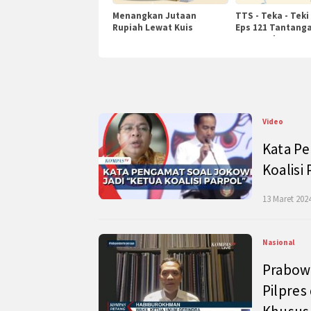
Menangkan Jutaan
TTS - Teka - Teki
Rupiah Lewat Kuis
Eps 121 Tantanga
KompasTv
Pengetahuan
Video
Kata Pe
Koalisi
13 Maret 2024
Nasional
Prabow
Pilpres