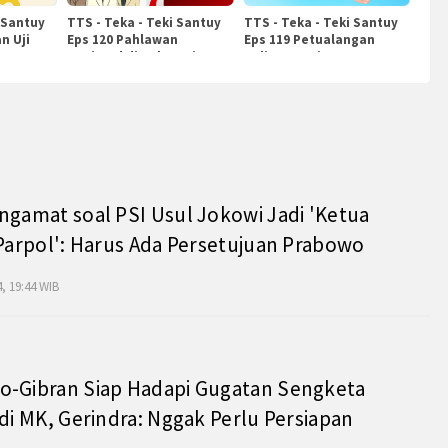
 Santuy
TTS - Teka - Teki Santuy
TTS - Teka - Teki Santuy
n Uji
Eps 120 Pahlawan
Eps 119 Petualangan
Nasional di Indonesia
Kuliner Dunia
ngamat soal PSI Usul Jokowi Jadi 'Ketua
 Parpol': Harus Ada Persetujuan Prabowo
, 19:44 WIB
o-Gibran Siap Hadapi Gugatan Sengketa
 di MK, Gerindra: Nggak Perlu Persiapan