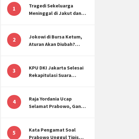
Tragedi Sekeluarga
1
Meninggal di Jakut dan
Malang, Masyarakat
Perlu Sadar Kesehatan
Mental-Finansial
Jokowi di Bursa Ketum,
2
Aturan Akan Diubah?
Begini Kata Waketum
Golkar
KPU DKI Jakarta Selesai
3
Rekapitulasi Suara
Pemilu, ini Hasil Suara
untuk Anies, Prabowo,
Ganjar
Raja Yordania Ucap
4
Selamat Prabowo, Ganjar
Gugat ke MK, Menteri
PUPR Banjir Sumbar [TOP
3 NEWS]
Kata Pengamat Soal
5
Prabowo Unggul Tipis