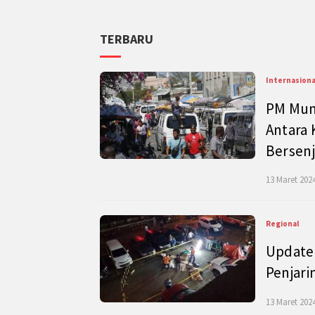
TERBARU
Internasiona
PM Mund
Antara 
Bersenj
13 Maret 2024
Regional
Update 
Penjari
13 Maret 2024