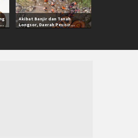
ang
Akibat Banjir dan Tanah
Longsor, Daerah Pesisir
Selatan Sumatra Barat Masih
Terisolasi