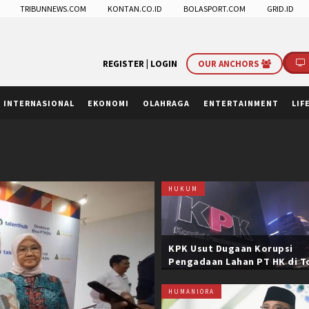
TRIBUNNEWS.COM
KONTAN.CO.ID
BOLASPORT.COM
GRID.ID
REGISTER |
LOGIN
OUR ANCHORS
INTERNASIONAL
EKONOMI
OLAHRAGA
ENTERTAINMENT
LIF
HUKUM
KPK Usut Dugaan Korupsi
Pengadaan Lahan PT HK di T
Trans Sumatera, Negara Rug
Belasan Miliar
HUMANIORA