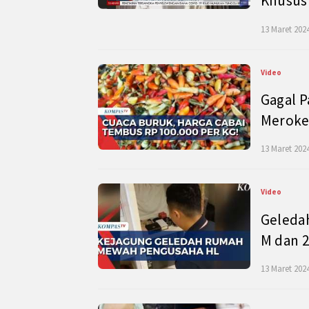
Khusus
13 Maret 2024
Video
Gagal P
Meroke
13 Maret 2024
Video
Geleda
M dan 2
13 Maret 2024