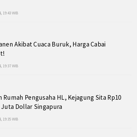
, 19:43 WIB
anen Akibat Cuaca Buruk, Harga Cabai
t!
, 19:37 WIB
h Rumah Pengusaha HL, Kejagung Sita Rp10
 Juta Dollar Singapura
, 19:35 WIB