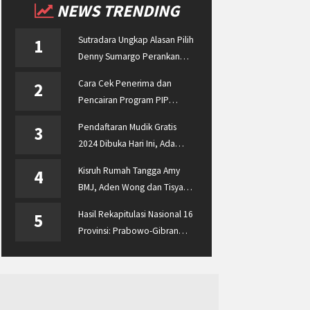
NEWS TRENDING
Sutradara Ungkap Alasan Pilih
1
Denny Sumargo Perankan
Ellyas Pical
Cara Cek Penerima dan
2
Pencairan Program PIP
Enterprise 2024 di
Pendaftaran Mudik Gratis
3
pip.kemdikbud.go.id
2024 Dibuka Hari Ini, Ada
BUMN ASABRI, Pemprov
Kisruh Rumah Tangga Amy
4
Jateng dan Dishub Jatim
BMJ, Aden Wong dan Tisya
Erni Diberitakan hingga
Hasil Rekapitulasi Nasional 16
5
Malaysia dan Singapura
Provinsi: Prabowo-Gibran
Unggul Disusul Ganjar-Mahfud