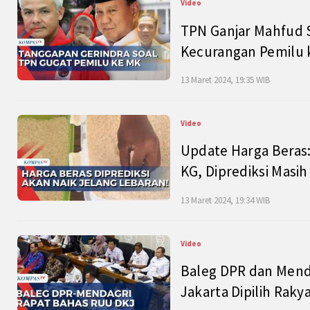
Video
TPN Ganjar Mahfud S
Kecurangan Pemilu k
13 Maret 2024, 19:35 WIB
Video
Update Harga Beras:
KG, Diprediksi Masi
13 Maret 2024, 19:34 WIB
Video
Baleg DPR dan Mend
Jakarta Dipilih Raky