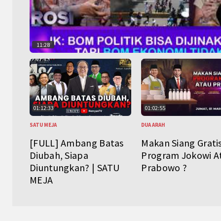
11:28
01:12:33
01:02:55
SATU MEJA
DUA ARAH
[FULL] Ambang Batas
Makan Siang Grati
Diubah, Siapa
Program Jokowi A
Diuntungkan? | SATU
Prabowo ?
MEJA