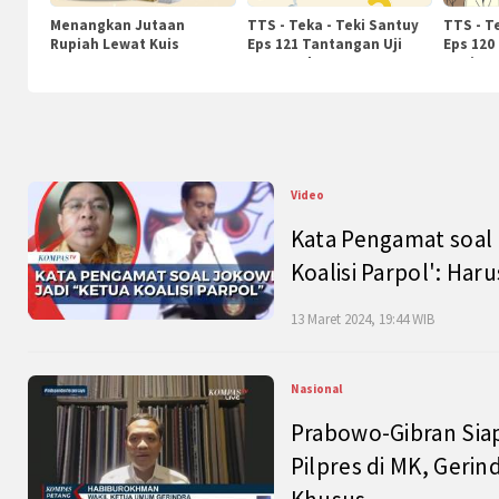
Menangkan Jutaan
TTS - Teka - Teki Santuy
TTS - T
Rupiah Lewat Kuis
Eps 121 Tantangan Uji
Eps 120
KompasTv
Pengetahuan
Nasiona
Video
Kata Pengamat soal 
Koalisi Parpol': Ha
13 Maret 2024, 19:44 WIB
Nasional
Prabowo-Gibran Sia
Pilpres di MK, Gerin