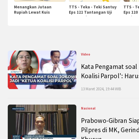
Menangkan Jutaan
TTS - Teka - Teki Santuy
TTS - T
Rupiah Lewat Kuis
Eps 121 Tantangan Uji
Eps 120
KompasTv
Pengetahuan
Nasiona
Video
Kata Pengamat soal 
Koalisi Parpol': Ha
13 Maret 2024, 19:44 WIB
Nasional
Prabowo-Gibran Sia
Pilpres di MK, Gerin