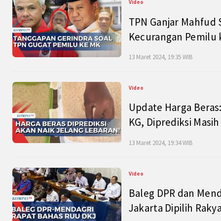
Video
TPN Ganjar Mahfud S
Kecurangan Pemilu k
13 Maret 2024, 19:35 WIB
Video
Update Harga Beras:
KG, Diprediksi Masi
13 Maret 2024, 19:34 WIB
Video
Baleg DPR dan Mend
Jakarta Dipilih Raky