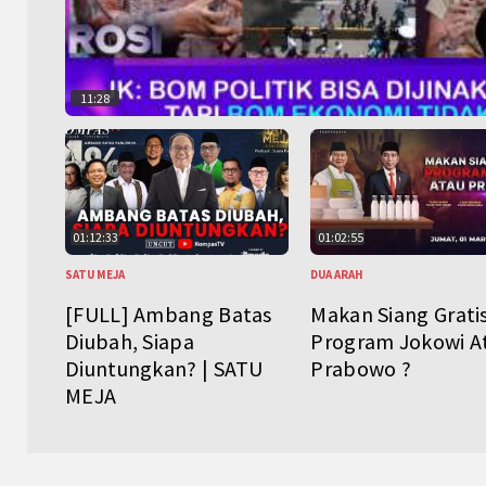
11:28
01:12:33
01:02:55
SATU MEJA
DUA ARAH
[FULL] Ambang Batas
Makan Siang Grati
Diubah, Siapa
Program Jokowi A
Diuntungkan? | SATU
Prabowo ?
MEJA