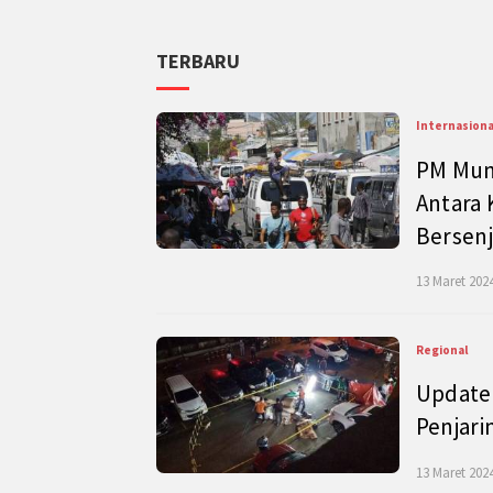
TERBARU
Internasiona
PM Mund
Antara 
Bersenj
13 Maret 2024
Regional
Update 
Penjari
13 Maret 2024