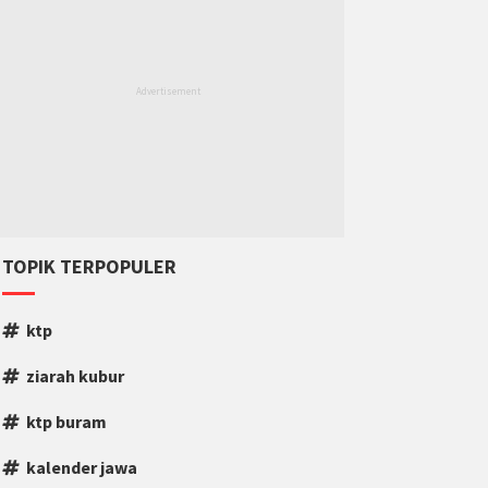
TOPIK TERPOPULER
ktp
ziarah kubur
ktp buram
kalender jawa