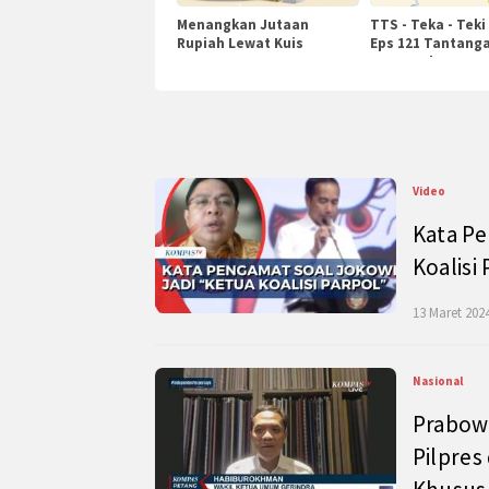
Menangkan Jutaan
TTS - Teka - Teki
Rupiah Lewat Kuis
Eps 121 Tantanga
KompasTv
Pengetahuan
Video
Kata Pe
Koalisi
13 Maret 2024
Nasional
Prabow
Pilpres