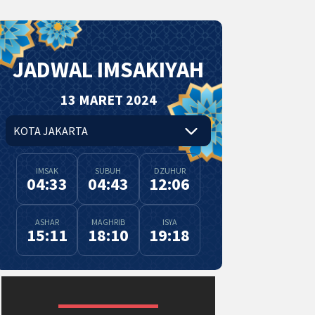
JADWAL IMSAKIYAH
13 MARET 2024
IMSAK
SUBUH
DZUHUR
04:33
04:43
12:06
ASHAR
MAGHRIB
ISYA
15:11
18:10
19:18