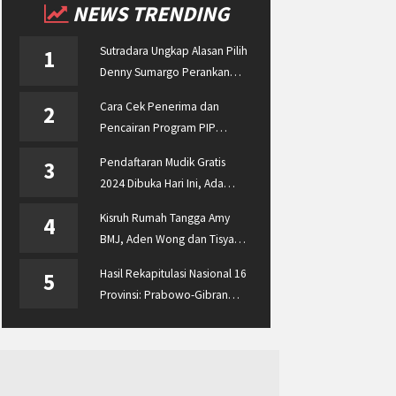
NEWS TRENDING
Sutradara Ungkap Alasan Pilih
1
Denny Sumargo Perankan
Ellyas Pical
Cara Cek Penerima dan
2
Pencairan Program PIP
Enterprise 2024 di
Pendaftaran Mudik Gratis
3
pip.kemdikbud.go.id
2024 Dibuka Hari Ini, Ada
BUMN ASABRI, Pemprov
Kisruh Rumah Tangga Amy
4
Jateng dan Dishub Jatim
BMJ, Aden Wong dan Tisya
Erni Diberitakan hingga
Hasil Rekapitulasi Nasional 16
5
Malaysia dan Singapura
Provinsi: Prabowo-Gibran
Unggul Disusul Ganjar-Mahfud