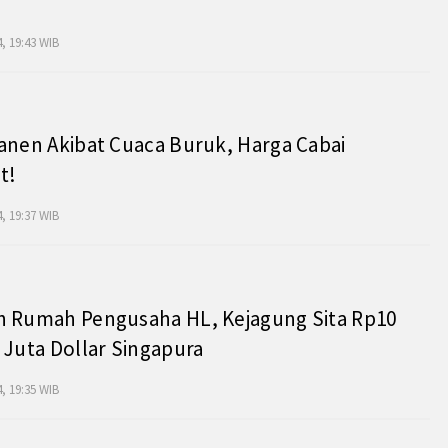
, 19:43 WIB
anen Akibat Cuaca Buruk, Harga Cabai
t!
, 19:37 WIB
h Rumah Pengusaha HL, Kejagung Sita Rp10
 Juta Dollar Singapura
, 19:35 WIB