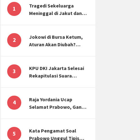
Tragedi Sekeluarga
1
Meninggal di Jakut dan
Malang, Masyarakat
Perlu Sadar Kesehatan
Mental-Finansial
Jokowi di Bursa Ketum,
2
Aturan Akan Diubah?
Begini Kata Waketum
Golkar
KPU DKI Jakarta Selesai
3
Rekapitulasi Suara
Pemilu, ini Hasil Suara
untuk Anies, Prabowo,
Ganjar
Raja Yordania Ucap
4
Selamat Prabowo, Ganjar
Gugat ke MK, Menteri
PUPR Banjir Sumbar [TOP
3 NEWS]
Kata Pengamat Soal
5
Prabowo Unggul Tipis