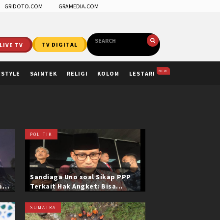
GRIDOTO.COM
GRAMEDIA.COM
LIVE TV
TV DIGITAL
NEW
ESTYLE
SAINTEK
RELIGI
KOLOM
LESTARI
POLITIK
Sandiaga Uno soal Sikap PPP
ol
Terkait Hak Angket: Bisa
i
Dikonfirmasi ke Pak Mardiono
SUMATRA