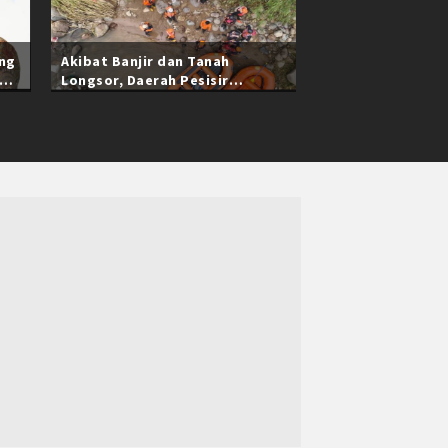
ang
Akibat Banjir dan Tanah
Longsor, Daerah Pesisir
Selatan Sumatra Barat Masih
Terisolasi