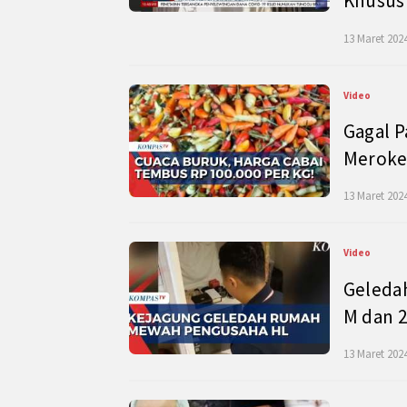
Khusus
13 Maret 2024
Video
Gagal P
Meroke
13 Maret 2024
Video
Geleda
M dan 2
13 Maret 2024