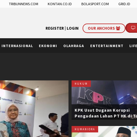
TRIBUNNEWS.COM
KONTAN.CO.ID
BOLASPORT.COM
GRID.ID
REGISTER |
LOGIN
OUR ANCHORS
INTERNASIONAL
EKONOMI
OLAHRAGA
ENTERTAINMENT
LIF
HUKUM
KPK Usut Dugaan Korupsi
Pengadaan Lahan PT HK di T
Trans Sumatera, Negara Rug
Belasan Miliar
HUMANIORA