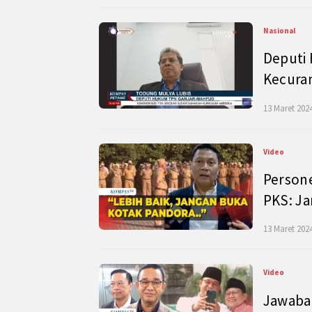
Nasional
Deputi
Kecura
13 Maret 2024
Video
Persone
PKS: J
13 Maret 2024
Video
Jawaban