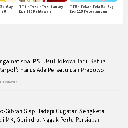
 Santuy
TTS - Teka - Teki Santuy
TTS - Teka - Teki Santuy
n Uji
Eps 120 Pahlawan
Eps 119 Petualangan
Nasional di Indonesia
Kuliner Dunia
ngamat soal PSI Usul Jokowi Jadi 'Ketua
 Parpol': Harus Ada Persetujuan Prabowo
, 19:44 WIB
o-Gibran Siap Hadapi Gugatan Sengketa
 di MK, Gerindra: Nggak Perlu Persiapan