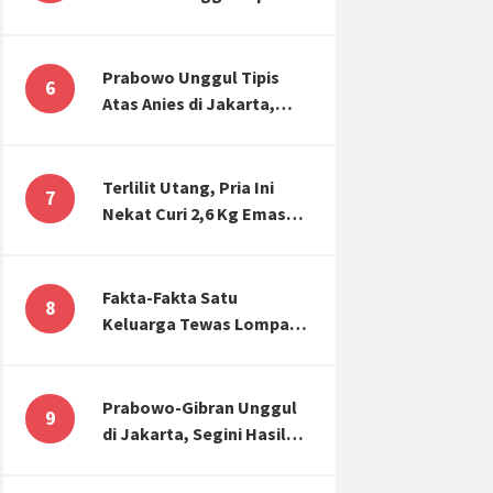
Atas Anies di Jakarta,
Kaitkan dengan Jokowi
Effect
Prabowo Unggul Tipis
6
Atas Anies di Jakarta,
Ternyata Begini Selisih
Suaranya di KPU!
Terlilit Utang, Pria Ini
7
Nekat Curi 2,6 Kg Emas
Hiasan Kubah Masjid
Fakta-Fakta Satu
8
Keluarga Tewas Lompat
dari Apartemen, Tangan
Terikat hingga Cium
Kening
Prabowo-Gibran Unggul
9
di Jakarta, Segini Hasil
Rekapitulasi KPU