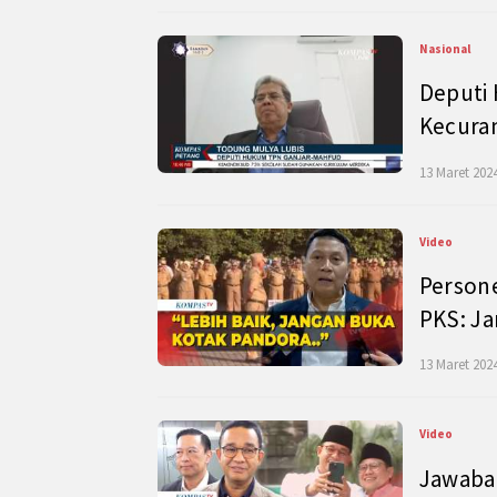
Nasional
Deputi
Kecura
13 Maret 2024
Video
Persone
PKS: J
13 Maret 2024
Video
Jawaban