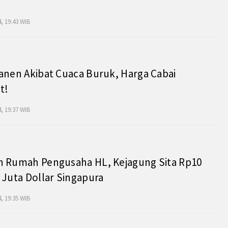
, 19:43 WIB
anen Akibat Cuaca Buruk, Harga Cabai
t!
, 19:37 WIB
h Rumah Pengusaha HL, Kejagung Sita Rp10
 Juta Dollar Singapura
, 19:35 WIB