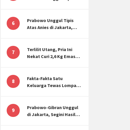
Atas Anies di Jakarta,
Kaitkan dengan Jokowi
Effect
Prabowo Unggul Tipis
6
Atas Anies di Jakarta,
Ternyata Begini Selisih
Suaranya di KPU!
Terlilit Utang, Pria Ini
7
Nekat Curi 2,6 Kg Emas
Hiasan Kubah Masjid
Fakta-Fakta Satu
8
Keluarga Tewas Lompat
dari Apartemen, Tangan
Terikat hingga Cium
Kening
Prabowo-Gibran Unggul
9
di Jakarta, Segini Hasil
Rekapitulasi KPU