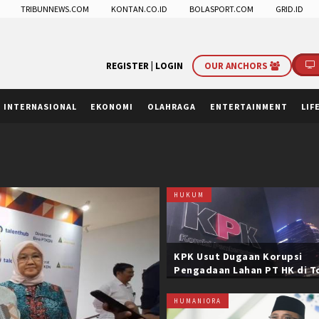
TRIBUNNEWS.COM
KONTAN.CO.ID
BOLASPORT.COM
GRID.ID
REGISTER |
LOGIN
OUR ANCHORS
INTERNASIONAL
EKONOMI
OLAHRAGA
ENTERTAINMENT
LIF
HUKUM
KPK Usut Dugaan Korupsi
Pengadaan Lahan PT HK di T
Trans Sumatera, Negara Rug
Belasan Miliar
HUMANIORA