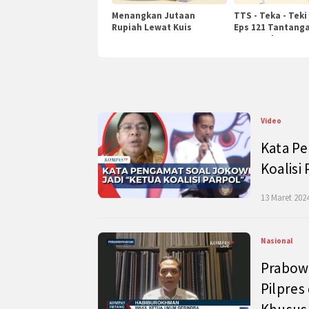
Menangkan Jutaan
TTS - Teka - Teki
Rupiah Lewat Kuis
Eps 121 Tantanga
KompasTv
Pengetahuan
Video
Kata Pe
Koalisi
13 Maret 2024
Nasional
Prabow
Pilpres