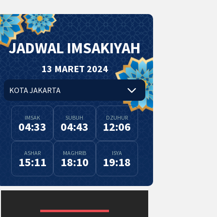
JADWAL IMSAKIYAH
13 MARET 2024
IMSAK
SUBUH
DZUHUR
04:33
04:43
12:06
ASHAR
MAGHRIB
ISYA
15:11
18:10
19:18