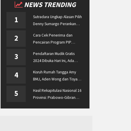
NEWS TRENDING
Sutradara Ungkap Alasan Pilih
1
Denny Sumargo Perankan
Ellyas Pical
Cara Cek Penerima dan
2
Pencairan Program PIP
Enterprise 2024 di
Pendaftaran Mudik Gratis
3
pip.kemdikbud.go.id
2024 Dibuka Hari Ini, Ada
BUMN ASABRI, Pemprov
Kisruh Rumah Tangga Amy
4
Jateng dan Dishub Jatim
BMJ, Aden Wong dan Tisya
Erni Diberitakan hingga
Hasil Rekapitulasi Nasional 16
5
Malaysia dan Singapura
Provinsi: Prabowo-Gibran
Unggul Disusul Ganjar-Mahfud