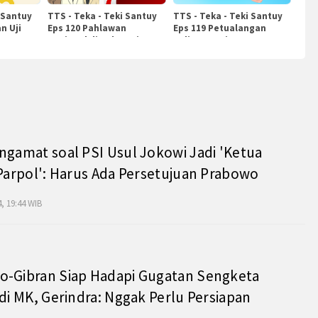
 Santuy
TTS - Teka - Teki Santuy
TTS - Teka - Teki Santuy
n Uji
Eps 120 Pahlawan
Eps 119 Petualangan
Nasional di Indonesia
Kuliner Dunia
ngamat soal PSI Usul Jokowi Jadi 'Ketua
 Parpol': Harus Ada Persetujuan Prabowo
, 19:44 WIB
o-Gibran Siap Hadapi Gugatan Sengketa
 di MK, Gerindra: Nggak Perlu Persiapan