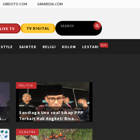
GRIDOTO.COM
GRAMEDIA.COM
LIVE TV
TV DIGITAL
NEW
ESTYLE
SAINTEK
RELIGI
KOLOM
LESTARI
POLITIK
Sandiaga Uno soal Sikap PPP
ol
Terkait Hak Angket: Bisa
i
Dikonfirmasi ke Pak Mardiono
SUMATRA