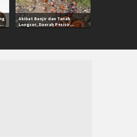
ang
Akibat Banjir dan Tanah
Longsor, Daerah Pesisir
Selatan Sumatra Barat Masih
Terisolasi