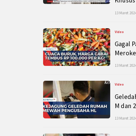
Khusus
13 Maret 2024
Video
Gagal P
Meroke
13 Maret 2024
Video
Geleda
M dan 2
13 Maret 2024