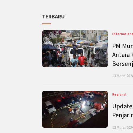
TERBARU
Internasiona
PM Mund
Antara 
Bersenj
13 Maret 2024
Regional
Update 
Penjari
13 Maret 2024