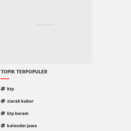
TOPIK TERPOPULER
ktp
ziarah kubur
ktp buram
kalender jawa