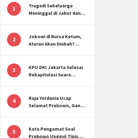
Tragedi Sekeluarga
1
Meninggal di Jakut dan
Malang, Masyarakat
Perlu Sadar Kesehatan
Mental-Finansial
Jokowi di Bursa Ketum,
2
Aturan Akan Diubah?
Begini Kata Waketum
Golkar
KPU DKI Jakarta Selesai
3
Rekapitulasi Suara
Pemilu, ini Hasil Suara
untuk Anies, Prabowo,
Ganjar
Raja Yordania Ucap
4
Selamat Prabowo, Ganjar
Gugat ke MK, Menteri
PUPR Banjir Sumbar [TOP
3 NEWS]
Kata Pengamat Soal
5
Prabowo Unggul Tipis