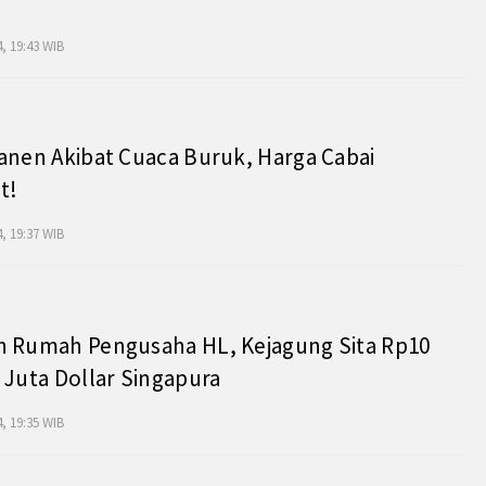
, 19:43 WIB
anen Akibat Cuaca Buruk, Harga Cabai
t!
, 19:37 WIB
h Rumah Pengusaha HL, Kejagung Sita Rp10
 Juta Dollar Singapura
, 19:35 WIB