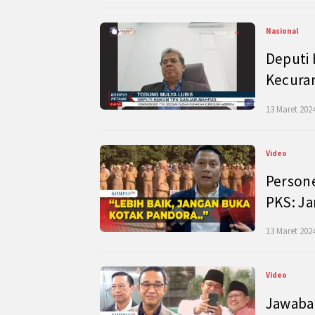
Nasional
Deputi
Kecura
13 Maret 2024
Video
Persone
PKS: J
13 Maret 2024
Video
Jawaban