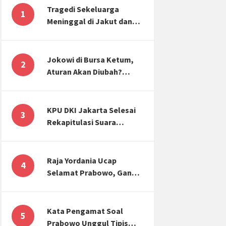
Tragedi Sekeluarga
1
Meninggal di Jakut dan
Malang, Masyarakat
Perlu Sadar Kesehatan
Mental-Finansial
Jokowi di Bursa Ketum,
2
Aturan Akan Diubah?
Begini Kata Waketum
Golkar
KPU DKI Jakarta Selesai
3
Rekapitulasi Suara
Pemilu, ini Hasil Suara
untuk Anies, Prabowo,
Ganjar
Raja Yordania Ucap
4
Selamat Prabowo, Ganjar
Gugat ke MK, Menteri
PUPR Banjir Sumbar [TOP
3 NEWS]
Kata Pengamat Soal
5
Prabowo Unggul Tipis