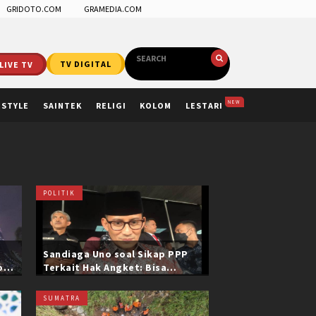
GRIDOTO.COM
GRAMEDIA.COM
LIVE TV
TV DIGITAL
NEW
ESTYLE
SAINTEK
RELIGI
KOLOM
LESTARI
POLITIK
Sandiaga Uno soal Sikap PPP
ol
Terkait Hak Angket: Bisa
i
Dikonfirmasi ke Pak Mardiono
SUMATRA