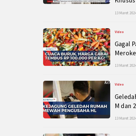
Khusus
13 Maret 2024
Video
Gagal P
Meroke
13 Maret 2024
Video
Geleda
M dan 2
13 Maret 2024