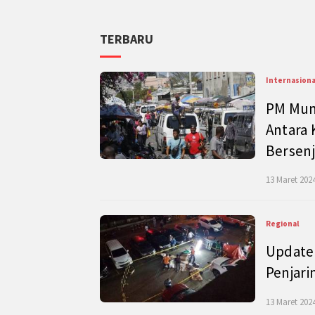
TERBARU
Internasiona
PM Mund
Antara 
Bersenj
13 Maret 2024
Regional
Update 
Penjari
13 Maret 2024