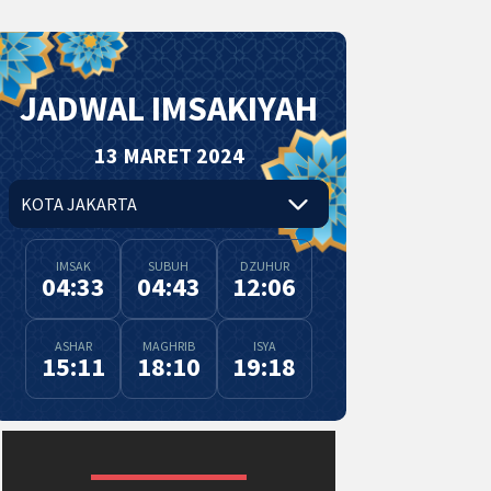
JADWAL IMSAKIYAH
13 MARET 2024
IMSAK
SUBUH
DZUHUR
04:33
04:43
12:06
ASHAR
MAGHRIB
ISYA
15:11
18:10
19:18