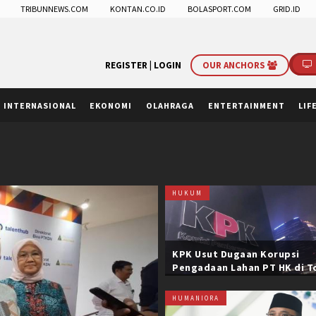
TRIBUNNEWS.COM
KONTAN.CO.ID
BOLASPORT.COM
GRID.ID
REGISTER |
LOGIN
OUR ANCHORS
INTERNASIONAL
EKONOMI
OLAHRAGA
ENTERTAINMENT
LIF
HUKUM
KPK Usut Dugaan Korupsi
Pengadaan Lahan PT HK di T
Trans Sumatera, Negara Rug
Belasan Miliar
HUMANIORA