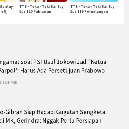
 Santuy
TTS - Teka - Teki Santuy
TTS - Teka - Teki Santuy
n Uji
Eps 120 Pahlawan
Eps 119 Petualangan
Nasional di Indonesia
Kuliner Dunia
ngamat soal PSI Usul Jokowi Jadi 'Ketua
 Parpol': Harus Ada Persetujuan Prabowo
, 19:44 WIB
o-Gibran Siap Hadapi Gugatan Sengketa
 di MK, Gerindra: Nggak Perlu Persiapan