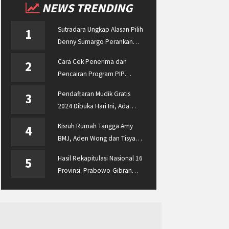
NEWS TRENDING
Sutradara Ungkap Alasan Pilih
1
Denny Sumargo Perankan
Ellyas Pical
Cara Cek Penerima dan
2
Pencairan Program PIP
Enterprise 2024 di
Pendaftaran Mudik Gratis
3
pip.kemdikbud.go.id
2024 Dibuka Hari Ini, Ada
BUMN ASABRI, Pemprov
Kisruh Rumah Tangga Amy
4
Jateng dan Dishub Jatim
BMJ, Aden Wong dan Tisya
Erni Diberitakan hingga
Hasil Rekapitulasi Nasional 16
5
Malaysia dan Singapura
Provinsi: Prabowo-Gibran
Unggul Disusul Ganjar-Mahfud