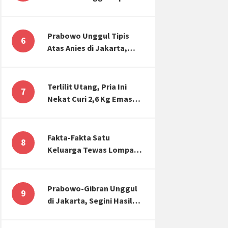
Atas Anies di Jakarta,
Kaitkan dengan Jokowi
Effect
Prabowo Unggul Tipis
6
Atas Anies di Jakarta,
Ternyata Begini Selisih
Suaranya di KPU!
Terlilit Utang, Pria Ini
7
Nekat Curi 2,6 Kg Emas
Hiasan Kubah Masjid
Fakta-Fakta Satu
8
Keluarga Tewas Lompat
dari Apartemen, Tangan
Terikat hingga Cium
Kening
Prabowo-Gibran Unggul
9
di Jakarta, Segini Hasil
Rekapitulasi KPU