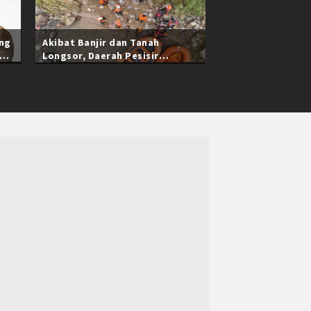
ang
Akibat Banjir dan Tanah
Longsor, Daerah Pesisir
Selatan Sumatra Barat Masih
Terisolasi