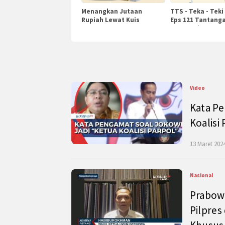
Menangkan Jutaan
TTS - Teka - Teki
Rupiah Lewat Kuis
Eps 121 Tantanga
KompasTv
Pengetahuan
Video
Kata Pe
Koalisi
13 Maret 2024
Nasional
Prabow
Pilpres