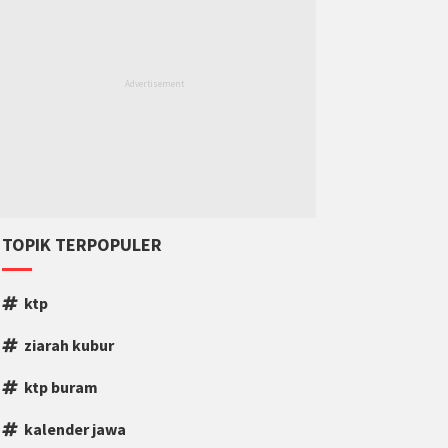
TOPIK TERPOPULER
ktp
ziarah kubur
ktp buram
kalender jawa