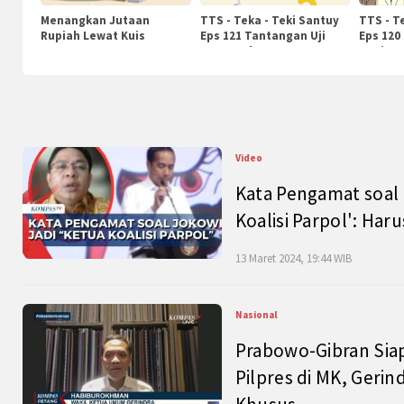
Menangkan Jutaan
TTS - Teka - Teki Santuy
TTS - T
Rupiah Lewat Kuis
Eps 121 Tantangan Uji
Eps 120
KompasTv
Pengetahuan
Nasiona
Video
Kata Pengamat soal 
Koalisi Parpol': Ha
13 Maret 2024, 19:44 WIB
Nasional
Prabowo-Gibran Sia
Pilpres di MK, Gerin