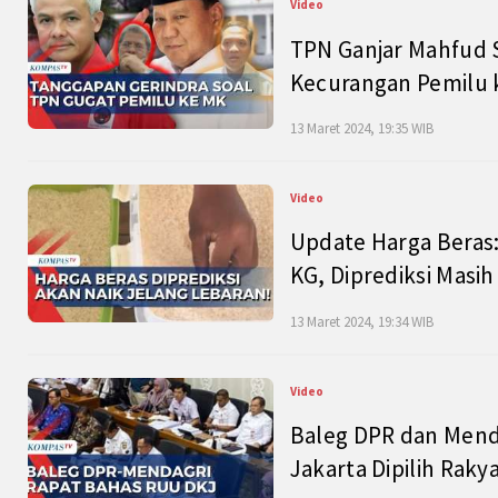
Video
TPN Ganjar Mahfud S
Kecurangan Pemilu k
13 Maret 2024, 19:35 WIB
Video
Update Harga Beras:
KG, Diprediksi Masi
13 Maret 2024, 19:34 WIB
Video
Baleg DPR dan Mend
Jakarta Dipilih Raky