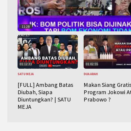
11:28
01:12:33
01:02:55
SATU MEJA
DUA ARAH
[FULL] Ambang Batas
Makan Siang Grati
Diubah, Siapa
Program Jokowi A
Diuntungkan? | SATU
Prabowo ?
MEJA