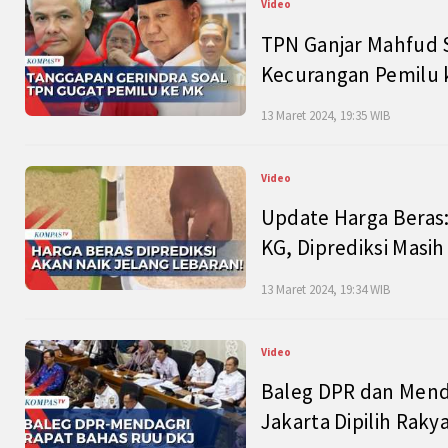
Video
TPN Ganjar Mahfud S
Kecurangan Pemilu k
13 Maret 2024, 19:35 WIB
Video
Update Harga Beras:
KG, Diprediksi Masi
13 Maret 2024, 19:34 WIB
Video
Baleg DPR dan Mend
Jakarta Dipilih Raky