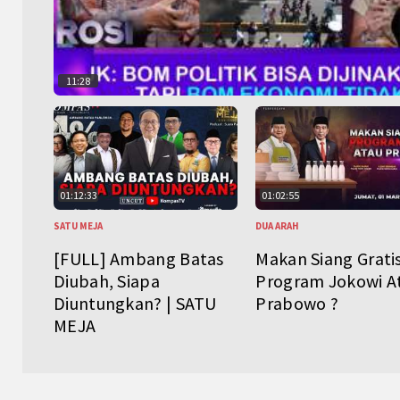
11:28
01:12:33
01:02:55
SATU MEJA
DUA ARAH
[FULL] Ambang Batas
Makan Siang Grati
Diubah, Siapa
Program Jokowi A
Diuntungkan? | SATU
Prabowo ?
MEJA