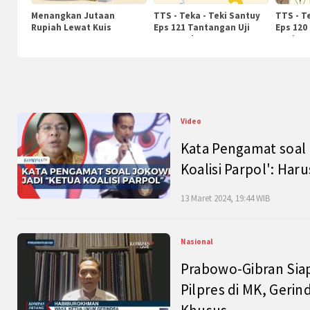
Menangkan Jutaan
TTS - Teka - Teki Santuy
TTS - T
Rupiah Lewat Kuis
Eps 121 Tantangan Uji
Eps 120
KompasTv
Pengetahuan
Nasiona
Video
Kata Pengamat soal 
Koalisi Parpol': Ha
13 Maret 2024, 19:44 WIB
Nasional
Prabowo-Gibran Sia
Pilpres di MK, Gerin