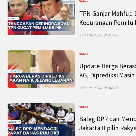
Video
TPN Ganjar Mahfud S
Kecurangan Pemilu k
13 Maret 2024, 19:35 WIB
Video
Update Harga Beras:
KG, Diprediksi Masi
13 Maret 2024, 19:34 WIB
Video
Baleg DPR dan Mend
Jakarta Dipilih Raky