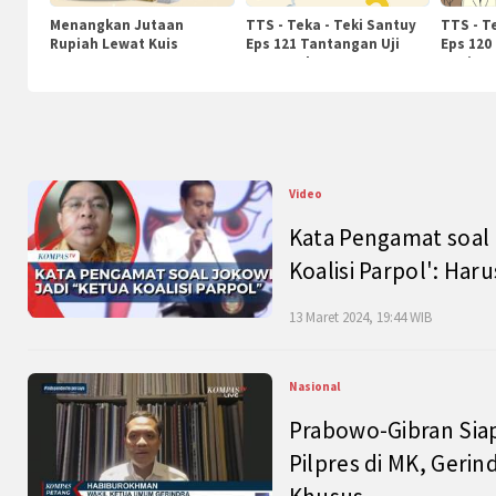
Menangkan Jutaan
TTS - Teka - Teki Santuy
TTS - T
Rupiah Lewat Kuis
Eps 121 Tantangan Uji
Eps 120
KompasTv
Pengetahuan
Nasiona
Video
Kata Pengamat soal 
Koalisi Parpol': Ha
13 Maret 2024, 19:44 WIB
Nasional
Prabowo-Gibran Sia
Pilpres di MK, Gerin