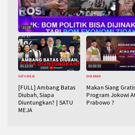
11:28
01:12:33
01:02:55
SATU MEJA
DUA ARAH
[FULL] Ambang Batas
Makan Siang Grati
Diubah, Siapa
Program Jokowi A
Diuntungkan? | SATU
Prabowo ?
MEJA