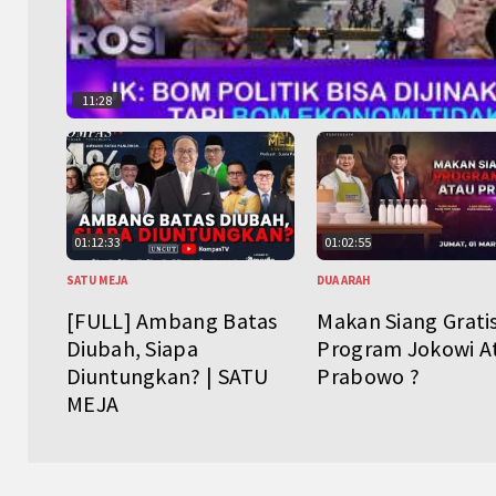
11:28
01:12:33
01:02:55
SATU MEJA
DUA ARAH
[FULL] Ambang Batas
Makan Siang Grati
Diubah, Siapa
Program Jokowi A
Diuntungkan? | SATU
Prabowo ?
MEJA