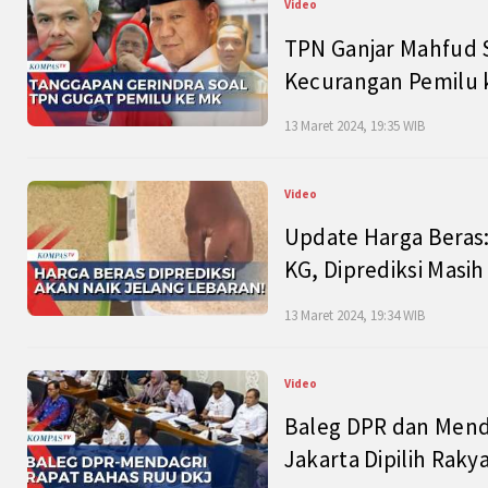
Video
TPN Ganjar Mahfud S
Kecurangan Pemilu k
13 Maret 2024, 19:35 WIB
Video
Update Harga Beras:
KG, Diprediksi Masi
13 Maret 2024, 19:34 WIB
Video
Baleg DPR dan Mend
Jakarta Dipilih Raky