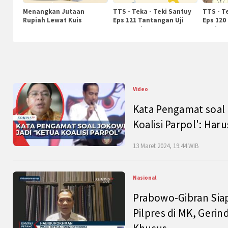
Menangkan Jutaan
TTS - Teka - Teki Santuy
TTS - T
Rupiah Lewat Kuis
Eps 121 Tantangan Uji
Eps 120
KompasTv
Pengetahuan
Nasiona
Video
Kata Pengamat soal 
Koalisi Parpol': Ha
13 Maret 2024, 19:44 WIB
Nasional
Prabowo-Gibran Sia
Pilpres di MK, Gerin