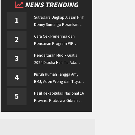
NEWS TRENDING
Sutradara Ungkap Alasan Pilih
1
Denny Sumargo Perankan
Ellyas Pical
Cara Cek Penerima dan
2
Pencairan Program PIP
Enterprise 2024 di
Pendaftaran Mudik Gratis
3
pip.kemdikbud.go.id
2024 Dibuka Hari Ini, Ada
BUMN ASABRI, Pemprov
Kisruh Rumah Tangga Amy
4
Jateng dan Dishub Jatim
BMJ, Aden Wong dan Tisya
Erni Diberitakan hingga
Hasil Rekapitulasi Nasional 16
5
Malaysia dan Singapura
Provinsi: Prabowo-Gibran
Unggul Disusul Ganjar-Mahfud