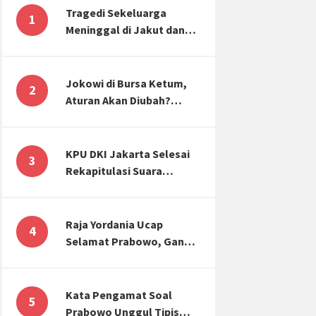
Tragedi Sekeluarga
1
Meninggal di Jakut dan
Malang, Masyarakat
Perlu Sadar Kesehatan
Mental-Finansial
Jokowi di Bursa Ketum,
2
Aturan Akan Diubah?
Begini Kata Waketum
Golkar
KPU DKI Jakarta Selesai
3
Rekapitulasi Suara
Pemilu, ini Hasil Suara
untuk Anies, Prabowo,
Ganjar
Raja Yordania Ucap
4
Selamat Prabowo, Ganjar
Gugat ke MK, Menteri
PUPR Banjir Sumbar [TOP
3 NEWS]
Kata Pengamat Soal
5
Prabowo Unggul Tipis