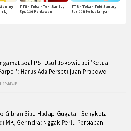
 Santuy
TTS - Teka - Teki Santuy
TTS - Teka - Teki Santuy
n Uji
Eps 120 Pahlawan
Eps 119 Petualangan
Nasional di Indonesia
Kuliner Dunia
ngamat soal PSI Usul Jokowi Jadi 'Ketua
 Parpol': Harus Ada Persetujuan Prabowo
, 19:44 WIB
o-Gibran Siap Hadapi Gugatan Sengketa
 di MK, Gerindra: Nggak Perlu Persiapan