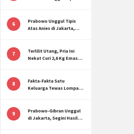
Atas Anies di Jakarta,
Kaitkan dengan Jokowi
Effect
Prabowo Unggul Tipis
6
Atas Anies di Jakarta,
Ternyata Begini Selisih
Suaranya di KPU!
Terlilit Utang, Pria Ini
7
Nekat Curi 2,6 Kg Emas
Hiasan Kubah Masjid
Fakta-Fakta Satu
8
Keluarga Tewas Lompat
dari Apartemen, Tangan
Terikat hingga Cium
Kening
Prabowo-Gibran Unggul
9
di Jakarta, Segini Hasil
Rekapitulasi KPU