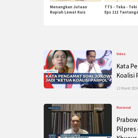
Menangkan Jutaan
TTS - Teka - Teki
Rupiah Lewat Kuis
Eps 121 Tantanga
KompasTv
Pengetahuan
Video
Kata Pe
Koalisi
13 Maret 2024
Nasional
Prabow
Pilpres