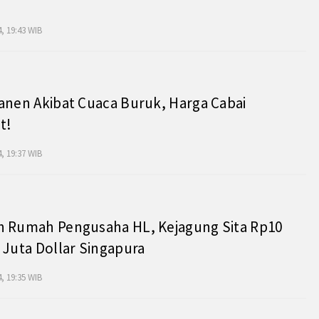
, 19:43 WIB
anen Akibat Cuaca Buruk, Harga Cabai
t!
, 19:37 WIB
h Rumah Pengusaha HL, Kejagung Sita Rp10
 Juta Dollar Singapura
, 19:35 WIB