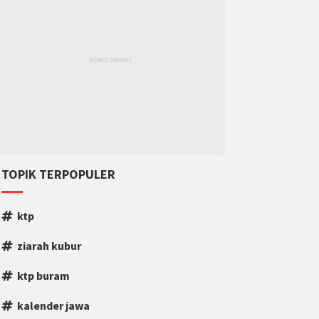
TOPIK TERPOPULER
ktp
ziarah kubur
ktp buram
kalender jawa