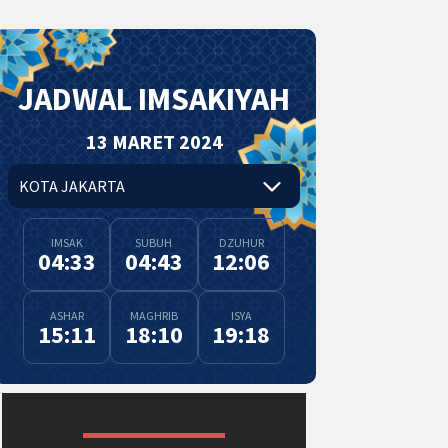
JADWAL IMSAKIYAH
13 MARET 2024
IMSAK
SUBUH
DZUHUR
04:33
04:43
12:06
ASHAR
MAGHRIB
ISYA
15:11
18:10
19:18