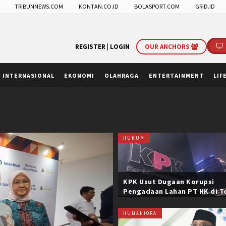
TRIBUNNEWS.COM
KONTAN.CO.ID
BOLASPORT.COM
GRID.ID
REGISTER |
LOGIN
OUR ANCHORS
INTERNASIONAL
EKONOMI
OLAHRAGA
ENTERTAINMENT
LIF
HUKUM
KPK Usut Dugaan Korupsi
Pengadaan Lahan PT HK di T
Trans Sumatera, Negara Rug
Belasan Miliar
HUMANIORA