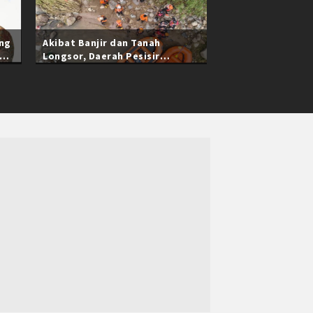
ang
Akibat Banjir dan Tanah
Longsor, Daerah Pesisir
Selatan Sumatra Barat Masih
Terisolasi