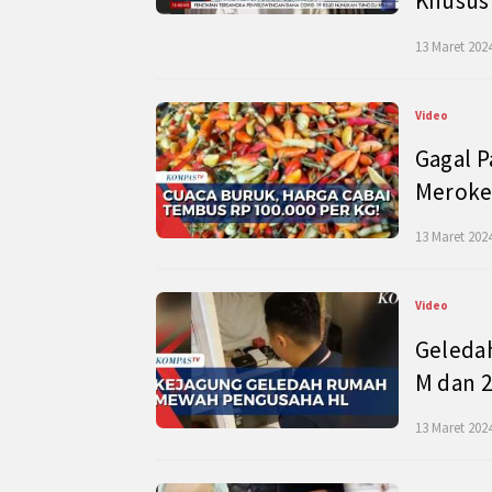
Khusus
13 Maret 2024
Video
Gagal P
Meroke
13 Maret 2024
Video
Geleda
M dan 2
13 Maret 2024