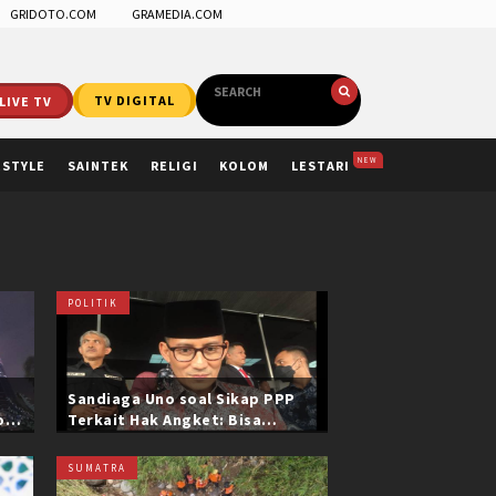
GRIDOTO.COM
GRAMEDIA.COM
LIVE TV
TV DIGITAL
NEW
ESTYLE
SAINTEK
RELIGI
KOLOM
LESTARI
POLITIK
Sandiaga Uno soal Sikap PPP
ol
Terkait Hak Angket: Bisa
i
Dikonfirmasi ke Pak Mardiono
SUMATRA