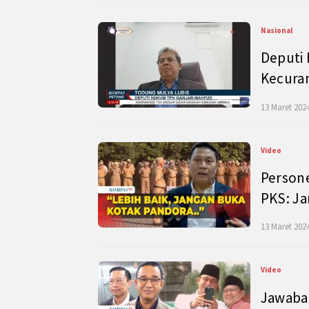
Nasional
Deputi
Kecura
13 Maret 2024
Video
Persone
PKS: J
13 Maret 2024
Video
Jawaban