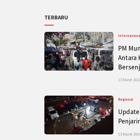
TERBARU
Internasiona
PM Mund
Antara 
Bersenj
13 Maret 2024
Regional
Update 
Penjari
13 Maret 2024