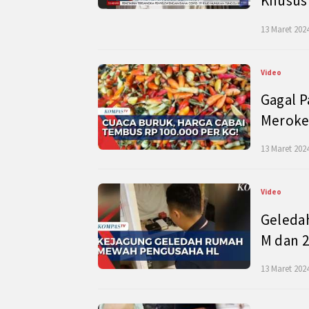
Khusus
13 Maret 2024
Video
Gagal P
Meroke
13 Maret 2024
Video
Geleda
M dan 2
13 Maret 2024