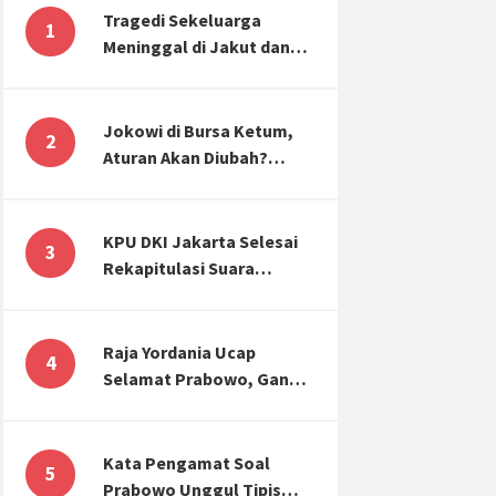
Tragedi Sekeluarga
1
Meninggal di Jakut dan
Malang, Masyarakat
Perlu Sadar Kesehatan
Mental-Finansial
Jokowi di Bursa Ketum,
2
Aturan Akan Diubah?
Begini Kata Waketum
Golkar
KPU DKI Jakarta Selesai
3
Rekapitulasi Suara
Pemilu, ini Hasil Suara
untuk Anies, Prabowo,
Ganjar
Raja Yordania Ucap
4
Selamat Prabowo, Ganjar
Gugat ke MK, Menteri
PUPR Banjir Sumbar [TOP
3 NEWS]
Kata Pengamat Soal
5
Prabowo Unggul Tipis