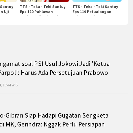
 Santuy
TTS - Teka - Teki Santuy
TTS - Teka - Teki Santuy
n Uji
Eps 120 Pahlawan
Eps 119 Petualangan
Nasional di Indonesia
Kuliner Dunia
ngamat soal PSI Usul Jokowi Jadi 'Ketua
 Parpol': Harus Ada Persetujuan Prabowo
, 19:44 WIB
o-Gibran Siap Hadapi Gugatan Sengketa
 di MK, Gerindra: Nggak Perlu Persiapan