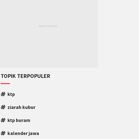
TOPIK TERPOPULER
ktp
ziarah kubur
ktp buram
kalender jawa