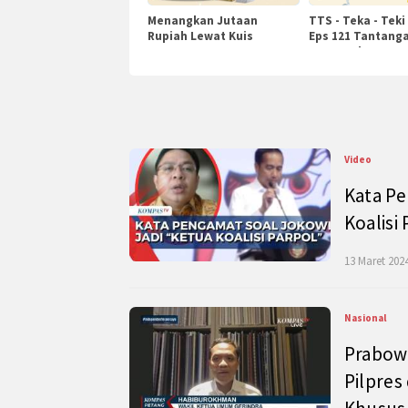
Menangkan Jutaan
TTS - Teka - Teki
Rupiah Lewat Kuis
Eps 121 Tantanga
KompasTv
Pengetahuan
Video
Kata Pe
Koalisi
13 Maret 2024
Nasional
Prabow
Pilpres