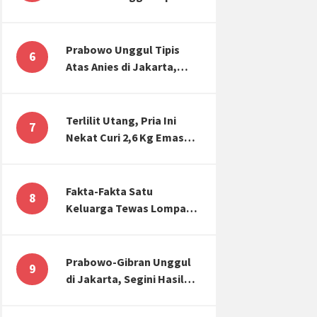
Atas Anies di Jakarta,
Kaitkan dengan Jokowi
Effect
Prabowo Unggul Tipis
6
Atas Anies di Jakarta,
Ternyata Begini Selisih
Suaranya di KPU!
Terlilit Utang, Pria Ini
7
Nekat Curi 2,6 Kg Emas
Hiasan Kubah Masjid
Fakta-Fakta Satu
8
Keluarga Tewas Lompat
dari Apartemen, Tangan
Terikat hingga Cium
Kening
Prabowo-Gibran Unggul
9
di Jakarta, Segini Hasil
Rekapitulasi KPU