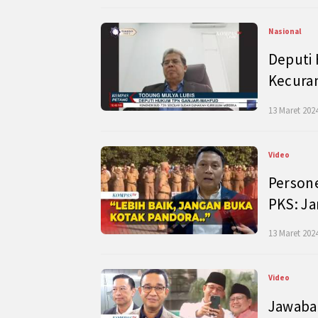
Nasional
Deputi
Kecura
13 Maret 2024
Video
Persone
PKS: J
13 Maret 2024
Video
Jawaban