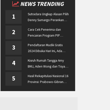
NEWS TRENDING
Sutradara Ungkap Alasan Pilih
1
Denny Sumargo Perankan
Ellyas Pical
Cara Cek Penerima dan
2
Pencairan Program PIP
Enterprise 2024 di
Pendaftaran Mudik Gratis
3
pip.kemdikbud.go.id
2024 Dibuka Hari Ini, Ada
BUMN ASABRI, Pemprov
Kisruh Rumah Tangga Amy
4
Jateng dan Dishub Jatim
BMJ, Aden Wong dan Tisya
Erni Diberitakan hingga
Hasil Rekapitulasi Nasional 16
5
Malaysia dan Singapura
Provinsi: Prabowo-Gibran
Unggul Disusul Ganjar-Mahfud