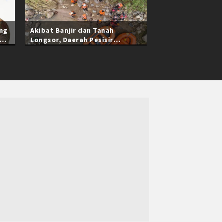
ang
Akibat Banjir dan Tanah
Longsor, Daerah Pesisir
Selatan Sumatra Barat Masih
Terisolasi