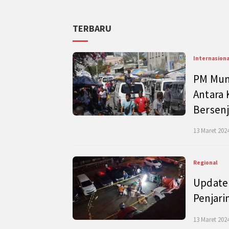
TERBARU
Internasiona
PM Mund
Antara 
Bersenj
13 Maret 2024
Regional
Update 
Penjari
13 Maret 2024