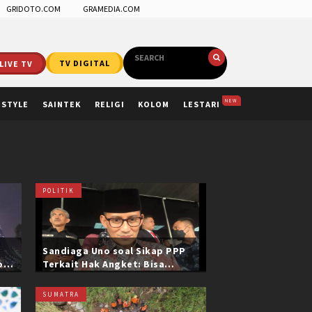
GRIDOTO.COM
GRAMEDIA.COM
LIVE TV
TV DIGITAL
NEW
ESTYLE
SAINTEK
RELIGI
KOLOM
LESTARI
POLITIK
Sandiaga Uno soal Sikap PPP
ol
Terkait Hak Angket: Bisa
i
Dikonfirmasi ke Pak Mardiono
SUMATRA