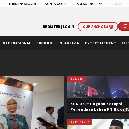
TRIBUNNEWS.COM
KONTAN.CO.ID
BOLASPORT.COM
GRID.ID
REGISTER |
LOGIN
OUR ANCHORS
INTERNASIONAL
EKONOMI
OLAHRAGA
ENTERTAINMENT
LIF
HUKUM
KPK Usut Dugaan Korupsi
Pengadaan Lahan PT HK di T
Trans Sumatera, Negara Rug
Belasan Miliar
HUMANIORA