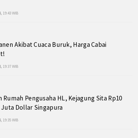
, 19:43 WIB
anen Akibat Cuaca Buruk, Harga Cabai
t!
, 19:37 WIB
h Rumah Pengusaha HL, Kejagung Sita Rp10
 Juta Dollar Singapura
, 19:35 WIB