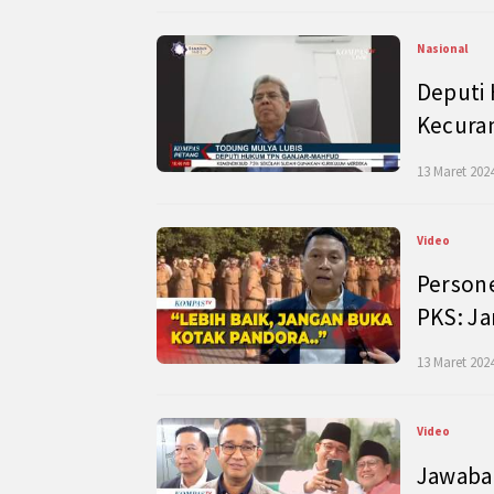
Nasional
Deputi
Kecura
13 Maret 2024
Video
Persone
PKS: J
13 Maret 2024
Video
Jawaban