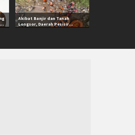
ang
Akibat Banjir dan Tanah
Longsor, Daerah Pesisir
Selatan Sumatra Barat Masih
Terisolasi