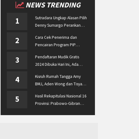
NEWS TRENDING
Sutradara Ungkap Alasan Pilih
1
Denny Sumargo Perankan
Ellyas Pical
Cara Cek Penerima dan
2
Pencairan Program PIP
Enterprise 2024 di
Pendaftaran Mudik Gratis
3
pip.kemdikbud.go.id
2024 Dibuka Hari Ini, Ada
BUMN ASABRI, Pemprov
Kisruh Rumah Tangga Amy
4
Jateng dan Dishub Jatim
BMJ, Aden Wong dan Tisya
Erni Diberitakan hingga
Hasil Rekapitulasi Nasional 16
5
Malaysia dan Singapura
Provinsi: Prabowo-Gibran
Unggul Disusul Ganjar-Mahfud