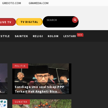
GRIDOTO.COM
GRAMEDIA.COM
LIVE TV
TV DIGITAL
NEW
ESTYLE
SAINTEK
RELIGI
KOLOM
LESTARI
POLITIK
Sandiaga Uno soal Sikap PPP
ol
Terkait Hak Angket: Bisa
i
Dikonfirmasi ke Pak Mardiono
SUMATRA