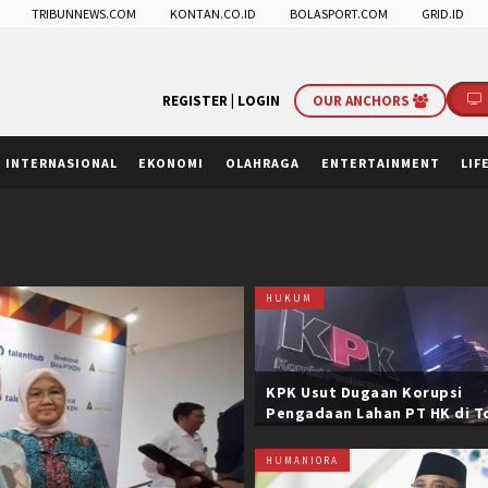
TRIBUNNEWS.COM
KONTAN.CO.ID
BOLASPORT.COM
GRID.ID
REGISTER |
LOGIN
OUR ANCHORS
INTERNASIONAL
EKONOMI
OLAHRAGA
ENTERTAINMENT
LIF
HUKUM
KPK Usut Dugaan Korupsi
Pengadaan Lahan PT HK di T
Trans Sumatera, Negara Rug
Belasan Miliar
HUMANIORA