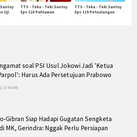
 Santuy
TTS - Teka - Teki Santuy
TTS - Teka - Teki Santuy
n Uji
Eps 120 Pahlawan
Eps 119 Petualangan
Nasional di Indonesia
Kuliner Dunia
ngamat soal PSI Usul Jokowi Jadi 'Ketua
 Parpol': Harus Ada Persetujuan Prabowo
, 19:44 WIB
o-Gibran Siap Hadapi Gugatan Sengketa
 di MK, Gerindra: Nggak Perlu Persiapan