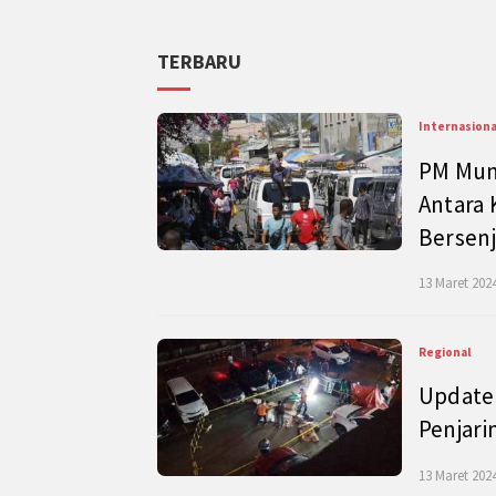
TERBARU
Internasiona
PM Mund
Antara 
Bersenj
13 Maret 2024
Regional
Update 
Penjari
13 Maret 2024