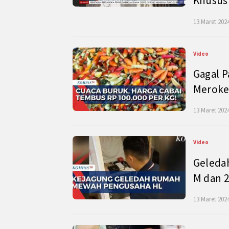
Khusus
13 Maret 2024
Video
Gagal P
Meroke
13 Maret 2024
Video
Geleda
M dan 2
13 Maret 2024