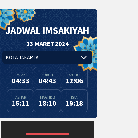
JADWAL IMSAKIYAH
13 MARET 2024
IMSAK
SUBUH
DZUHUR
04:33
04:43
12:06
ASHAR
MAGHRIB
ISYA
15:11
18:10
19:18