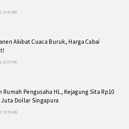
, 19:43 WIB
anen Akibat Cuaca Buruk, Harga Cabai
t!
, 19:37 WIB
h Rumah Pengusaha HL, Kejagung Sita Rp10
 Juta Dollar Singapura
, 19:35 WIB