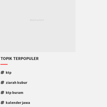
TOPIK TERPOPULER
ktp
ziarah kubur
ktp buram
kalender jawa