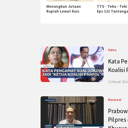
Menangkan Jutaan
TTS - Teka - Teki
Rupiah Lewat Kuis
Eps 121 Tantanga
KompasTv
Pengetahuan
Video
Kata Pe
Koalisi
13 Maret 2024
Nasional
Prabow
Pilpres