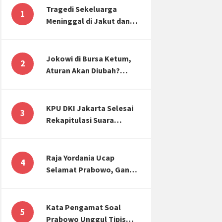
Tragedi Sekeluarga
1
Meninggal di Jakut dan
Malang, Masyarakat
Perlu Sadar Kesehatan
Mental-Finansial
Jokowi di Bursa Ketum,
2
Aturan Akan Diubah?
Begini Kata Waketum
Golkar
KPU DKI Jakarta Selesai
3
Rekapitulasi Suara
Pemilu, ini Hasil Suara
untuk Anies, Prabowo,
Ganjar
Raja Yordania Ucap
4
Selamat Prabowo, Ganjar
Gugat ke MK, Menteri
PUPR Banjir Sumbar [TOP
3 NEWS]
Kata Pengamat Soal
5
Prabowo Unggul Tipis