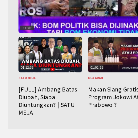
11:28
01:12:33
01:02:55
SATU MEJA
DUA ARAH
[FULL] Ambang Batas
Makan Siang Grati
Diubah, Siapa
Program Jokowi A
Diuntungkan? | SATU
Prabowo ?
MEJA