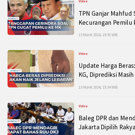
Video
TPN Ganjar Mahfud S
Kecurangan Pemilu k
13 Maret 2024, 19:35 WIB
Video
Update Harga Beras:
KG, Diprediksi Masi
13 Maret 2024, 19:34 WIB
Video
Baleg DPR dan Mend
Jakarta Dipilih Raky