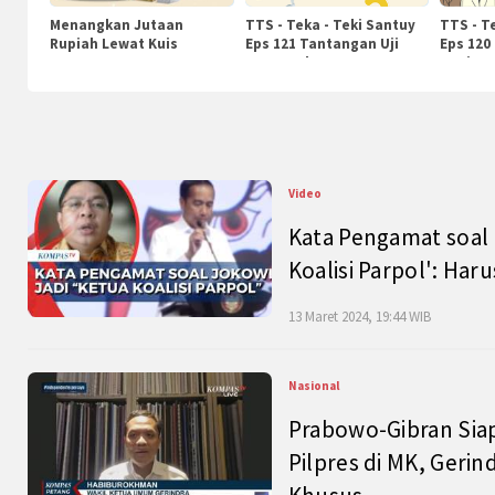
Menangkan Jutaan
TTS - Teka - Teki Santuy
TTS - T
Rupiah Lewat Kuis
Eps 121 Tantangan Uji
Eps 120
KompasTv
Pengetahuan
Nasiona
Video
Kata Pengamat soal 
Koalisi Parpol': Ha
13 Maret 2024, 19:44 WIB
Nasional
Prabowo-Gibran Sia
Pilpres di MK, Gerin