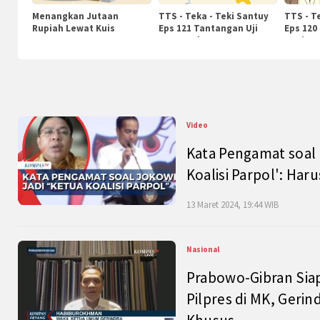
Menangkan Jutaan
TTS - Teka - Teki Santuy
TTS - T
Rupiah Lewat Kuis
Eps 121 Tantangan Uji
Eps 120
KompasTv
Pengetahuan
Nasiona
Video
Kata Pengamat soal 
Koalisi Parpol': Ha
13 Maret 2024, 19:44 WIB
Nasional
Prabowo-Gibran Sia
Pilpres di MK, Gerin