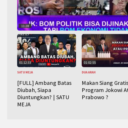
11:28
01:12:33
01:02:55
SATU MEJA
DUA ARAH
[FULL] Ambang Batas
Makan Siang Grati
Diubah, Siapa
Program Jokowi A
Diuntungkan? | SATU
Prabowo ?
MEJA