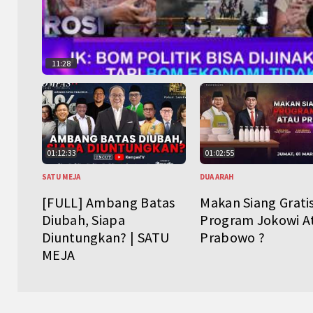
11:28
01:12:33
01:02:55
SATU MEJA
DUA ARAH
[FULL] Ambang Batas
Makan Siang Grati
Diubah, Siapa
Program Jokowi A
Diuntungkan? | SATU
Prabowo ?
MEJA