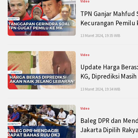
Video
TPN Ganjar Mahfud S
Kecurangan Pemilu k
13 Maret 2024, 19:35 WIB
Video
Update Harga Beras:
KG, Diprediksi Masi
13 Maret 2024, 19:34 WIB
Video
Baleg DPR dan Mend
Jakarta Dipilih Raky