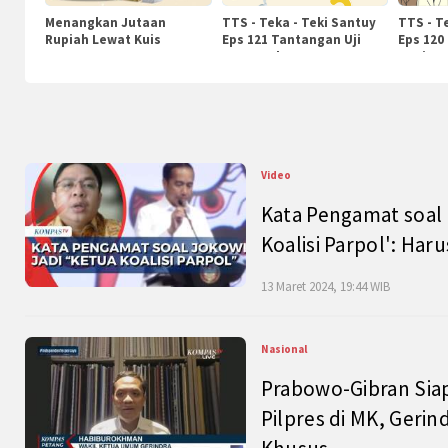
Menangkan Jutaan
TTS - Teka - Teki Santuy
TTS - T
Rupiah Lewat Kuis
Eps 121 Tantangan Uji
Eps 120
KompasTv
Pengetahuan
Nasiona
Video
Kata Pengamat soal 
Koalisi Parpol': Ha
13 Maret 2024, 19:44 WIB
Nasional
Prabowo-Gibran Sia
Pilpres di MK, Gerin