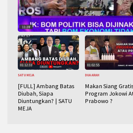
11:28
01:12:33
01:02:55
SATU MEJA
DUA ARAH
[FULL] Ambang Batas
Makan Siang Grati
Diubah, Siapa
Program Jokowi A
Diuntungkan? | SATU
Prabowo ?
MEJA