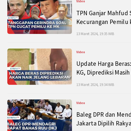
Video
TPN Ganjar Mahfud S
Kecurangan Pemilu k
13 Maret 2024, 19:35 WIB
Video
Update Harga Beras:
KG, Diprediksi Masi
13 Maret 2024, 19:34 WIB
Video
Baleg DPR dan Mend
Jakarta Dipilih Raky