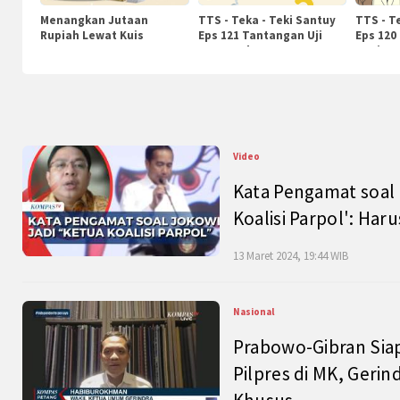
Menangkan Jutaan
TTS - Teka - Teki Santuy
TTS - T
Rupiah Lewat Kuis
Eps 121 Tantangan Uji
Eps 120
KompasTv
Pengetahuan
Nasiona
Video
Kata Pengamat soal 
Koalisi Parpol': Ha
13 Maret 2024, 19:44 WIB
Nasional
Prabowo-Gibran Sia
Pilpres di MK, Gerin