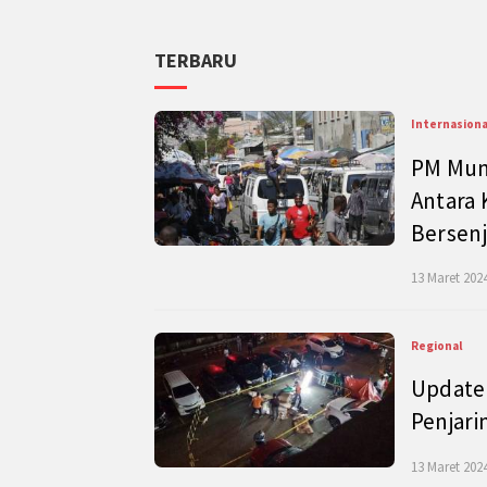
TERBARU
Internasiona
PM Mund
Antara 
Bersenj
13 Maret 2024
Regional
Update 
Penjari
13 Maret 2024