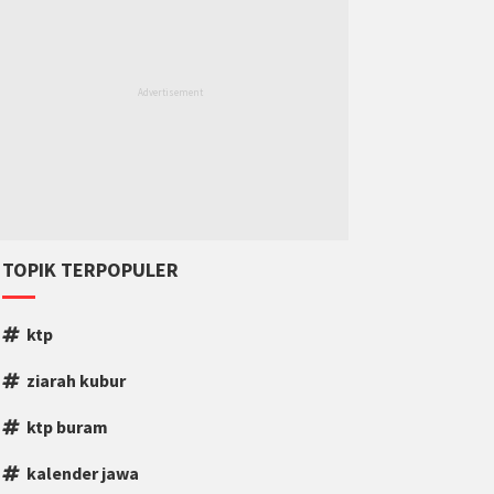
TOPIK TERPOPULER
ktp
ziarah kubur
ktp buram
kalender jawa