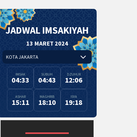
JADWAL IMSAKIYAH
13 MARET 2024
IMSAK
SUBUH
DZUHUR
04:33
04:43
12:06
ASHAR
MAGHRIB
ISYA
15:11
18:10
19:18