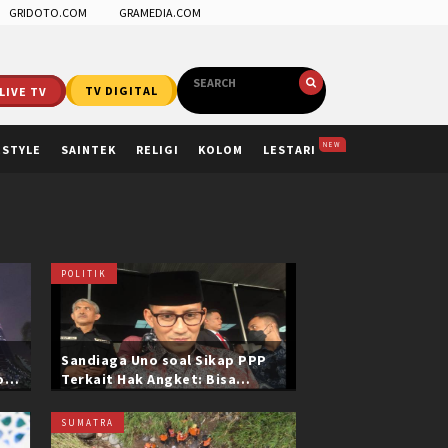
GRIDOTO.COM
GRAMEDIA.COM
LIVE TV
TV DIGITAL
NEW
ESTYLE
SAINTEK
RELIGI
KOLOM
LESTARI
POLITIK
Sandiaga Uno soal Sikap PPP
ol
Terkait Hak Angket: Bisa
i
Dikonfirmasi ke Pak Mardiono
SUMATRA