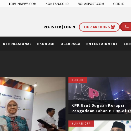
TRIBUNNEWS.COM
KONTAN.CO.ID
BOLASPORT.COM
GRID.ID
REGISTER |
LOGIN
OUR ANCHORS
INTERNASIONAL
EKONOMI
OLAHRAGA
ENTERTAINMENT
LIF
HUKUM
KPK Usut Dugaan Korupsi
Pengadaan Lahan PT HK di T
Trans Sumatera, Negara Rug
Belasan Miliar
HUMANIORA