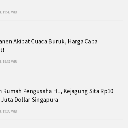
, 19:43 WIB
anen Akibat Cuaca Buruk, Harga Cabai
t!
, 19:37 WIB
h Rumah Pengusaha HL, Kejagung Sita Rp10
 Juta Dollar Singapura
, 19:35 WIB