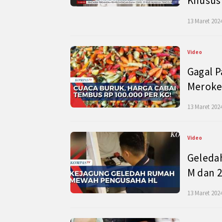
Khusus
13 Maret 2024
Video
Gagal P
Meroke
13 Maret 2024
Video
Geleda
M dan 2
13 Maret 2024