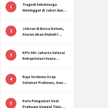
Tragedi Sekeluarga
1
Meninggal di Jakut dan
Malang, Masyarakat
Perlu Sadar Kesehatan
Mental-Finansial
Jokowi di Bursa Ketum,
2
Aturan Akan Diubah?
Begini Kata Waketum
Golkar
KPU DKI Jakarta Selesai
3
Rekapitulasi Suara
Pemilu, ini Hasil Suara
untuk Anies, Prabowo,
Ganjar
Raja Yordania Ucap
4
Selamat Prabowo, Ganjar
Gugat ke MK, Menteri
PUPR Banjir Sumbar [TOP
3 NEWS]
Kata Pengamat Soal
5
Prabowo Unggul Tipis