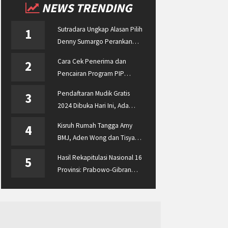
NEWS TRENDING
Sutradara Ungkap Alasan Pilih
1
Denny Sumargo Perankan
Ellyas Pical
Cara Cek Penerima dan
2
Pencairan Program PIP
Enterprise 2024 di
Pendaftaran Mudik Gratis
3
pip.kemdikbud.go.id
2024 Dibuka Hari Ini, Ada
BUMN ASABRI, Pemprov
Kisruh Rumah Tangga Amy
4
Jateng dan Dishub Jatim
BMJ, Aden Wong dan Tisya
Erni Diberitakan hingga
Hasil Rekapitulasi Nasional 16
5
Malaysia dan Singapura
Provinsi: Prabowo-Gibran
Unggul Disusul Ganjar-Mahfud