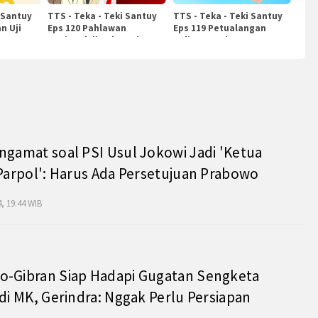
 Santuy
TTS - Teka - Teki Santuy
TTS - Teka - Teki Santuy
n Uji
Eps 120 Pahlawan
Eps 119 Petualangan
Nasional di Indonesia
Kuliner Dunia
ngamat soal PSI Usul Jokowi Jadi 'Ketua
 Parpol': Harus Ada Persetujuan Prabowo
, 19:44 WIB
o-Gibran Siap Hadapi Gugatan Sengketa
 di MK, Gerindra: Nggak Perlu Persiapan