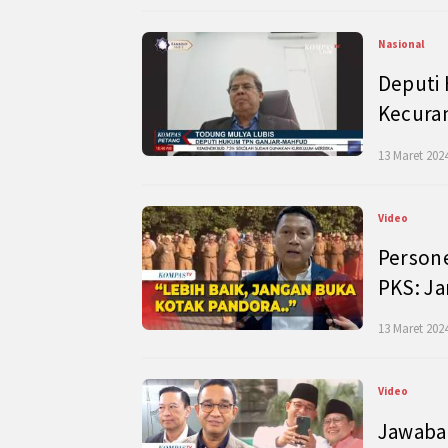
Nasional
Deputi
Kecura
13 Maret 2024
Video
Persone
PKS: J
13 Maret 2024
Video
Jawaban