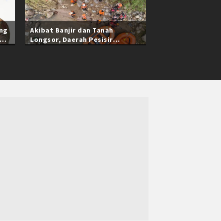
ang
Akibat Banjir dan Tanah
Longsor, Daerah Pesisir
Selatan Sumatra Barat Masih
Terisolasi