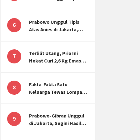
Atas Anies di Jakarta,
Kaitkan dengan Jokowi
Effect
Prabowo Unggul Tipis
6
Atas Anies di Jakarta,
Ternyata Begini Selisih
Suaranya di KPU!
Terlilit Utang, Pria Ini
7
Nekat Curi 2,6 Kg Emas
Hiasan Kubah Masjid
Fakta-Fakta Satu
8
Keluarga Tewas Lompat
dari Apartemen, Tangan
Terikat hingga Cium
Kening
Prabowo-Gibran Unggul
9
di Jakarta, Segini Hasil
Rekapitulasi KPU