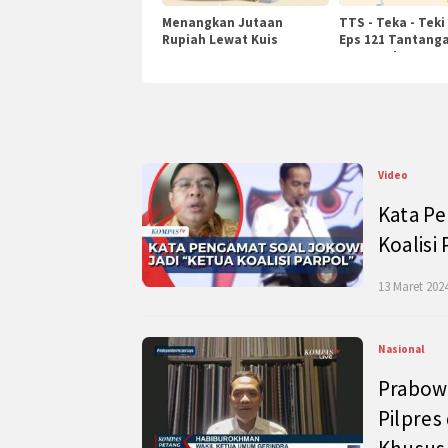
Menangkan Jutaan
TTS - Teka - Teki
Rupiah Lewat Kuis
Eps 121 Tantanga
KompasTv
Pengetahuan
Video
Kata Pe
Koalisi
13 Maret 2024
Nasional
Prabow
Pilpres