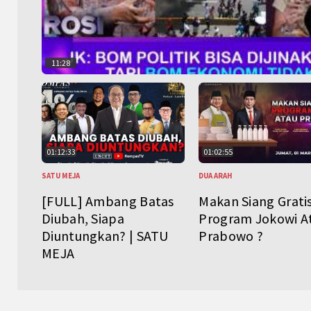
11:28
01:12:33
01:02:55
SATU MEJA
DUA ARAH
[FULL] Ambang Batas
Makan Siang Grati
Diubah, Siapa
Program Jokowi A
Diuntungkan? | SATU
Prabowo ?
MEJA