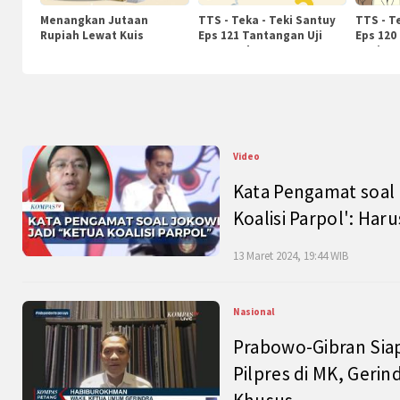
Menangkan Jutaan
TTS - Teka - Teki Santuy
TTS - T
Rupiah Lewat Kuis
Eps 121 Tantangan Uji
Eps 120
KompasTv
Pengetahuan
Nasiona
Video
Kata Pengamat soal 
Koalisi Parpol': Ha
13 Maret 2024, 19:44 WIB
Nasional
Prabowo-Gibran Sia
Pilpres di MK, Gerin