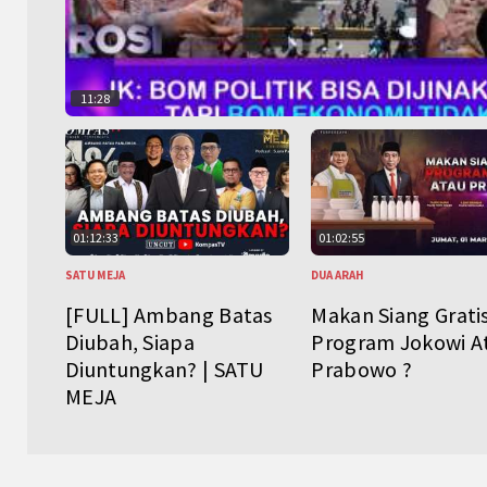
11:28
01:12:33
01:02:55
SATU MEJA
DUA ARAH
[FULL] Ambang Batas
Makan Siang Grati
Diubah, Siapa
Program Jokowi A
Diuntungkan? | SATU
Prabowo ?
MEJA