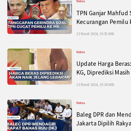
Video
TPN Ganjar Mahfud S
Kecurangan Pemilu k
13 Maret 2024, 19:35 WIB
Video
Update Harga Beras:
KG, Diprediksi Masi
13 Maret 2024, 19:34 WIB
Video
Baleg DPR dan Mend
Jakarta Dipilih Raky