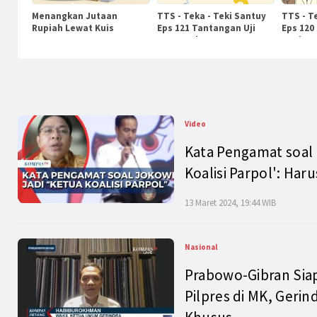
Menangkan Jutaan
TTS - Teka - Teki Santuy
TTS - T
Rupiah Lewat Kuis
Eps 121 Tantangan Uji
Eps 120
KompasTv
Pengetahuan
Nasiona
Video
Kata Pengamat soal 
Koalisi Parpol': Ha
13 Maret 2024, 19:44 WIB
Nasional
Prabowo-Gibran Sia
Pilpres di MK, Gerin