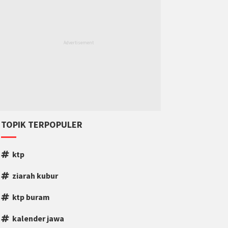
TOPIK TERPOPULER
ktp
ziarah kubur
ktp buram
kalender jawa