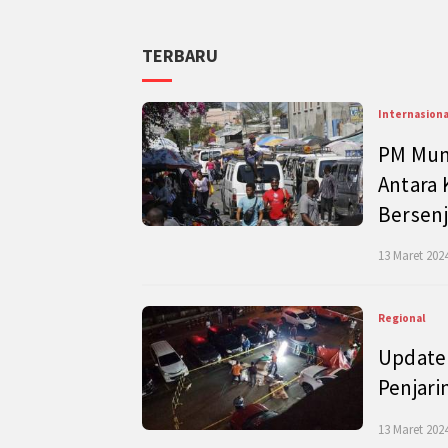
TERBARU
Internasiona
PM Mund
Antara 
Bersenj
13 Maret 2024
Regional
Update 
Penjari
13 Maret 2024