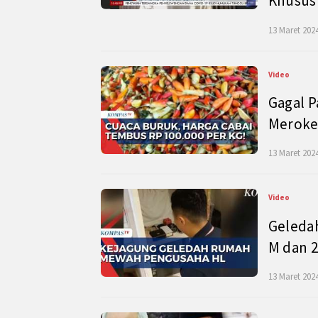
Khusus
13 Maret 2024
Video
Gagal P
Meroke
13 Maret 2024
Video
Geleda
M dan 2
13 Maret 2024