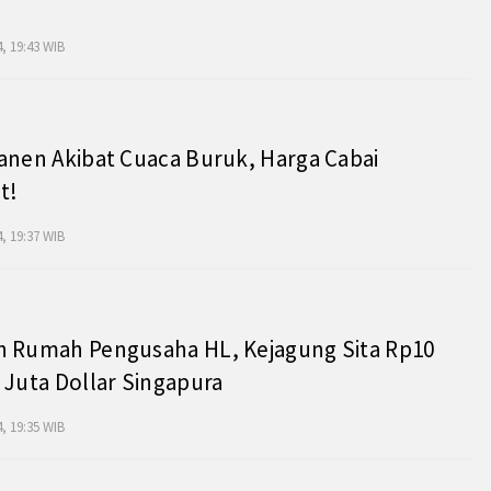
, 19:43 WIB
anen Akibat Cuaca Buruk, Harga Cabai
t!
, 19:37 WIB
h Rumah Pengusaha HL, Kejagung Sita Rp10
 Juta Dollar Singapura
, 19:35 WIB