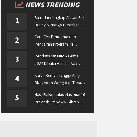
NEWS TRENDING
Sutradara Ungkap Alasan Pilih
1
Denny Sumargo Perankan
Ellyas Pical
Cara Cek Penerima dan
2
Pencairan Program PIP
Enterprise 2024 di
Pendaftaran Mudik Gratis
3
pip.kemdikbud.go.id
2024 Dibuka Hari Ini, Ada
BUMN ASABRI, Pemprov
Kisruh Rumah Tangga Amy
4
Jateng dan Dishub Jatim
BMJ, Aden Wong dan Tisya
Erni Diberitakan hingga
Hasil Rekapitulasi Nasional 16
5
Malaysia dan Singapura
Provinsi: Prabowo-Gibran
Unggul Disusul Ganjar-Mahfud