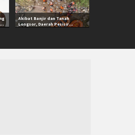
ang
Akibat Banjir dan Tanah
Longsor, Daerah Pesisir
Selatan Sumatra Barat Masih
Terisolasi