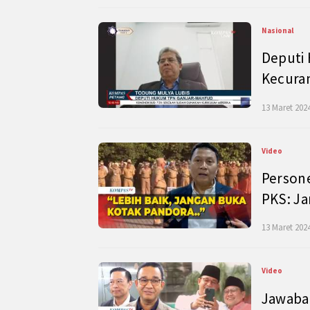
Nasional
Deputi
Kecura
13 Maret 2024
Video
Persone
PKS: J
13 Maret 2024
Video
Jawaban