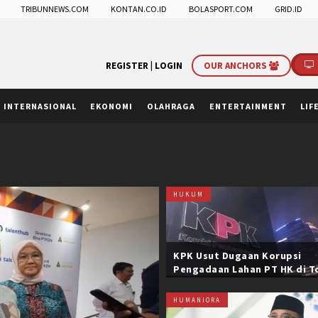
TRIBUNNEWS.COM
KONTAN.CO.ID
BOLASPORT.COM
GRID.ID
REGISTER |
LOGIN
OUR ANCHORS
INTERNASIONAL
EKONOMI
OLAHRAGA
ENTERTAINMENT
LIF
HUKUM
KPK Usut Dugaan Korupsi
Pengadaan Lahan PT HK di T
Trans Sumatera, Negara Rug
Belasan Miliar
HUMANIORA