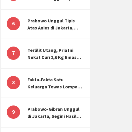
Atas Anies di Jakarta,
Kaitkan dengan Jokowi
Effect
Prabowo Unggul Tipis
6
Atas Anies di Jakarta,
Ternyata Begini Selisih
Suaranya di KPU!
Terlilit Utang, Pria Ini
7
Nekat Curi 2,6 Kg Emas
Hiasan Kubah Masjid
Fakta-Fakta Satu
8
Keluarga Tewas Lompat
dari Apartemen, Tangan
Terikat hingga Cium
Kening
Prabowo-Gibran Unggul
9
di Jakarta, Segini Hasil
Rekapitulasi KPU