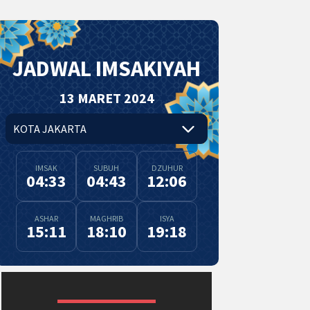
JADWAL IMSAKIYAH
13 MARET 2024
IMSAK
SUBUH
DZUHUR
04:33
04:43
12:06
ASHAR
MAGHRIB
ISYA
15:11
18:10
19:18