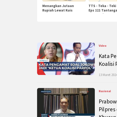
Menangkan Jutaan
TTS - Teka - Teki
Rupiah Lewat Kuis
Eps 121 Tantanga
KompasTv
Pengetahuan
Video
Kata Pe
Koalisi
13 Maret 2024
Nasional
Prabow
Pilpres