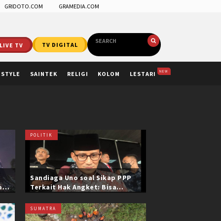
GRIDOTO.COM
GRAMEDIA.COM
LIVE TV
TV DIGITAL
NEW
ESTYLE
SAINTEK
RELIGI
KOLOM
LESTARI
POLITIK
Sandiaga Uno soal Sikap PPP
ol
Terkait Hak Angket: Bisa
i
Dikonfirmasi ke Pak Mardiono
SUMATRA