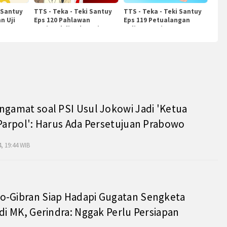
 Santuy
TTS - Teka - Teki Santuy
TTS - Teka - Teki Santuy
n Uji
Eps 120 Pahlawan
Eps 119 Petualangan
Nasional di Indonesia
Kuliner Dunia
ngamat soal PSI Usul Jokowi Jadi 'Ketua
 Parpol': Harus Ada Persetujuan Prabowo
, 19:44 WIB
o-Gibran Siap Hadapi Gugatan Sengketa
 di MK, Gerindra: Nggak Perlu Persiapan