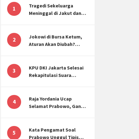
Tragedi Sekeluarga
1
Meninggal di Jakut dan
Malang, Masyarakat
Perlu Sadar Kesehatan
Mental-Finansial
Jokowi di Bursa Ketum,
2
Aturan Akan Diubah?
Begini Kata Waketum
Golkar
KPU DKI Jakarta Selesai
3
Rekapitulasi Suara
Pemilu, ini Hasil Suara
untuk Anies, Prabowo,
Ganjar
Raja Yordania Ucap
4
Selamat Prabowo, Ganjar
Gugat ke MK, Menteri
PUPR Banjir Sumbar [TOP
3 NEWS]
Kata Pengamat Soal
5
Prabowo Unggul Tipis