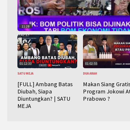
11:28
01:12:33
01:02:55
SATU MEJA
DUA ARAH
[FULL] Ambang Batas
Makan Siang Grati
Diubah, Siapa
Program Jokowi A
Diuntungkan? | SATU
Prabowo ?
MEJA