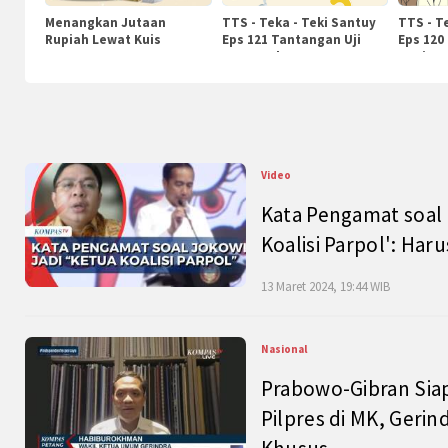
Menangkan Jutaan
TTS - Teka - Teki Santuy
TTS - T
Rupiah Lewat Kuis
Eps 121 Tantangan Uji
Eps 120
KompasTv
Pengetahuan
Nasiona
Video
Kata Pengamat soal 
Koalisi Parpol': Ha
13 Maret 2024, 19:44 WIB
Nasional
Prabowo-Gibran Sia
Pilpres di MK, Gerin