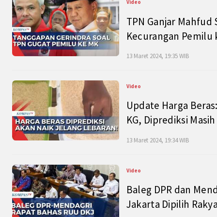
Video
TPN Ganjar Mahfud S
Kecurangan Pemilu k
13 Maret 2024, 19:35 WIB
Video
Update Harga Beras:
KG, Diprediksi Masi
13 Maret 2024, 19:34 WIB
Video
Baleg DPR dan Mend
Jakarta Dipilih Raky