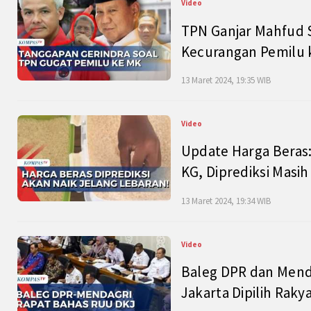
Video
TPN Ganjar Mahfud S
Kecurangan Pemilu k
13 Maret 2024, 19:35 WIB
Video
Update Harga Beras:
KG, Diprediksi Masi
13 Maret 2024, 19:34 WIB
Video
Baleg DPR dan Mend
Jakarta Dipilih Raky