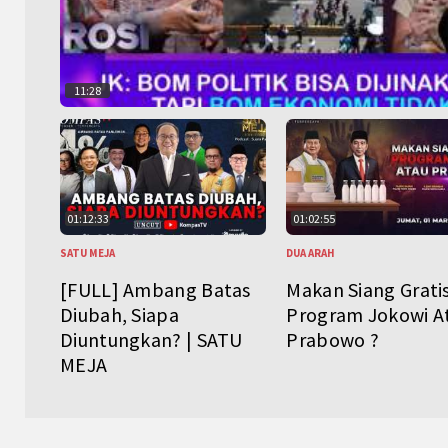
11:28
01:12:33
01:02:55
SATU MEJA
DUA ARAH
[FULL] Ambang Batas
Makan Siang Grati
Diubah, Siapa
Program Jokowi A
Diuntungkan? | SATU
Prabowo ?
MEJA