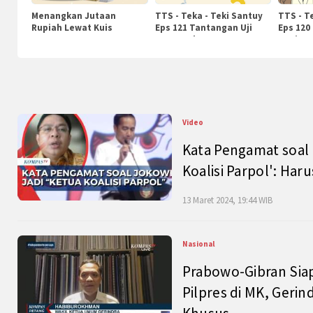
Menangkan Jutaan
TTS - Teka - Teki Santuy
TTS - T
Rupiah Lewat Kuis
Eps 121 Tantangan Uji
Eps 120
KompasTv
Pengetahuan
Nasiona
Video
Kata Pengamat soal 
Koalisi Parpol': Ha
13 Maret 2024, 19:44 WIB
Nasional
Prabowo-Gibran Sia
Pilpres di MK, Gerin