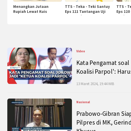
Menangkan Jutaan
TTS - Teka - Teki Santuy
TTS - T
Rupiah Lewat Kuis
Eps 121 Tantangan Uji
Eps 120
KompasTv
Pengetahuan
Nasiona
Video
Kata Pengamat soal 
Koalisi Parpol': Ha
13 Maret 2024, 19:44 WIB
Nasional
Prabowo-Gibran Sia
Pilpres di MK, Gerin