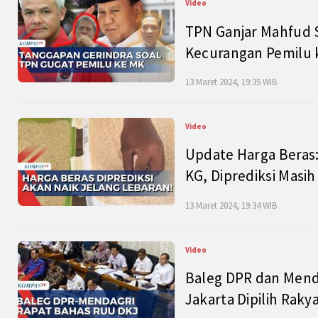
Video
TPN Ganjar Mahfud S
Kecurangan Pemilu k
13 Maret 2024, 19:35 WIB
Video
Update Harga Beras:
KG, Diprediksi Masi
13 Maret 2024, 19:34 WIB
Video
Baleg DPR dan Mend
Jakarta Dipilih Raky