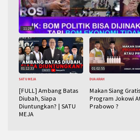
11:28
01:12:33
01:02:55
SATU MEJA
DUA ARAH
[FULL] Ambang Batas
Makan Siang Grati
Diubah, Siapa
Program Jokowi A
Diuntungkan? | SATU
Prabowo ?
MEJA