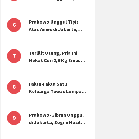
Atas Anies di Jakarta,
Kaitkan dengan Jokowi
Effect
Prabowo Unggul Tipis
6
Atas Anies di Jakarta,
Ternyata Begini Selisih
Suaranya di KPU!
Terlilit Utang, Pria Ini
7
Nekat Curi 2,6 Kg Emas
Hiasan Kubah Masjid
Fakta-Fakta Satu
8
Keluarga Tewas Lompat
dari Apartemen, Tangan
Terikat hingga Cium
Kening
Prabowo-Gibran Unggul
9
di Jakarta, Segini Hasil
Rekapitulasi KPU