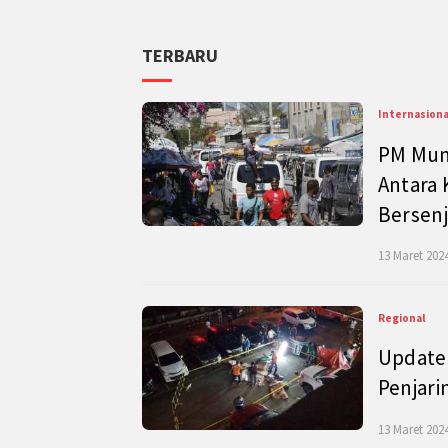
TERBARU
Internasiona
PM Mund
Antara 
Bersenj
13 Maret 2024
Regional
Update 
Penjari
13 Maret 2024