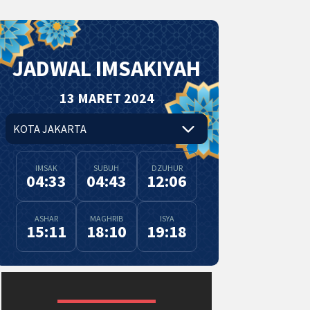
JADWAL IMSAKIYAH
13 MARET 2024
IMSAK
SUBUH
DZUHUR
04:33
04:43
12:06
ASHAR
MAGHRIB
ISYA
15:11
18:10
19:18