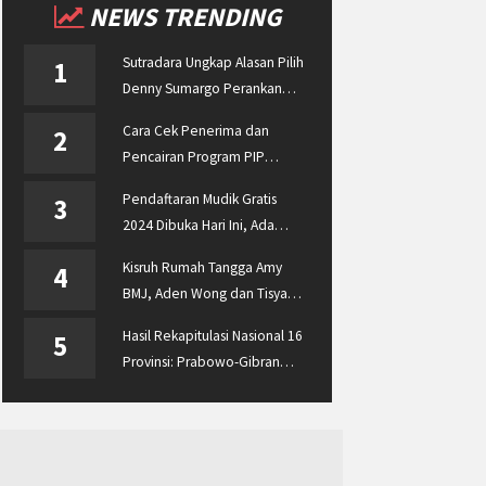
NEWS TRENDING
Sutradara Ungkap Alasan Pilih
1
Denny Sumargo Perankan
Ellyas Pical
Cara Cek Penerima dan
2
Pencairan Program PIP
Enterprise 2024 di
Pendaftaran Mudik Gratis
3
pip.kemdikbud.go.id
2024 Dibuka Hari Ini, Ada
BUMN ASABRI, Pemprov
Kisruh Rumah Tangga Amy
4
Jateng dan Dishub Jatim
BMJ, Aden Wong dan Tisya
Erni Diberitakan hingga
Hasil Rekapitulasi Nasional 16
5
Malaysia dan Singapura
Provinsi: Prabowo-Gibran
Unggul Disusul Ganjar-Mahfud