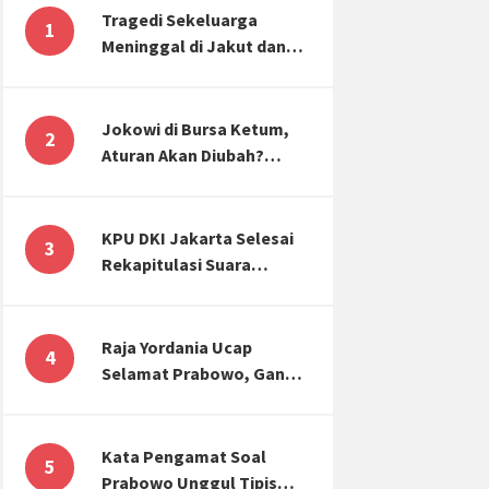
Tragedi Sekeluarga
1
Meninggal di Jakut dan
Malang, Masyarakat
Perlu Sadar Kesehatan
Mental-Finansial
Jokowi di Bursa Ketum,
2
Aturan Akan Diubah?
Begini Kata Waketum
Golkar
KPU DKI Jakarta Selesai
3
Rekapitulasi Suara
Pemilu, ini Hasil Suara
untuk Anies, Prabowo,
Ganjar
Raja Yordania Ucap
4
Selamat Prabowo, Ganjar
Gugat ke MK, Menteri
PUPR Banjir Sumbar [TOP
3 NEWS]
Kata Pengamat Soal
5
Prabowo Unggul Tipis