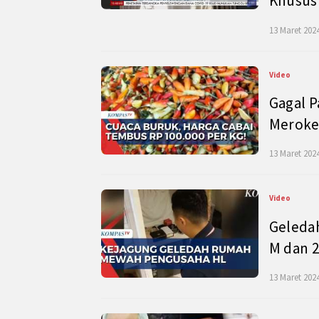
Khusus
13 Maret 2024
Video
Gagal P
Meroke
13 Maret 2024
Video
Geleda
M dan 2
13 Maret 2024