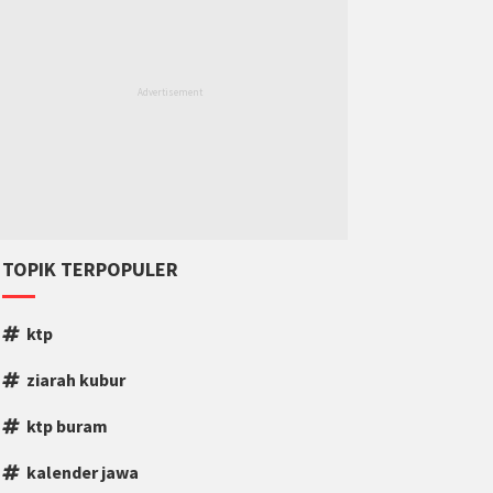
TOPIK TERPOPULER
ktp
ziarah kubur
ktp buram
kalender jawa