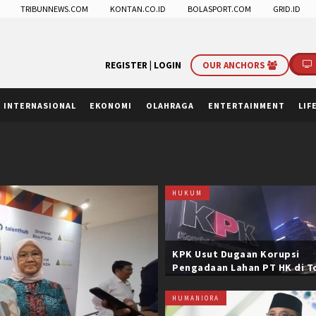
TRIBUNNEWS.COM
KONTAN.CO.ID
BOLASPORT.COM
GRID.ID
REGISTER |
LOGIN
OUR ANCHORS
INTERNASIONAL
EKONOMI
OLAHRAGA
ENTERTAINMENT
LIF
HUKUM
KPK Usut Dugaan Korupsi
Pengadaan Lahan PT HK di T
Trans Sumatera, Negara Rug
Belasan Miliar
HUMANIORA