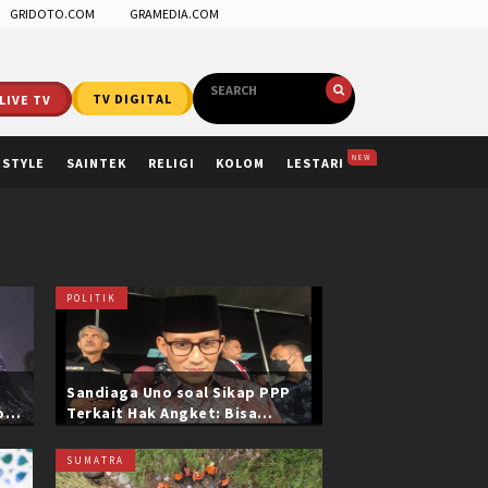
GRIDOTO.COM
GRAMEDIA.COM
LIVE TV
TV DIGITAL
NEW
ESTYLE
SAINTEK
RELIGI
KOLOM
LESTARI
POLITIK
Sandiaga Uno soal Sikap PPP
ol
Terkait Hak Angket: Bisa
i
Dikonfirmasi ke Pak Mardiono
SUMATRA