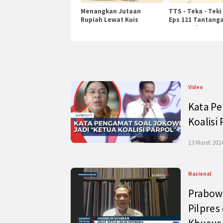
Menangkan Jutaan
TTS - Teka - Teki
Rupiah Lewat Kuis
Eps 121 Tantanga
KompasTv
Pengetahuan
Video
Kata Pe
Koalisi
13 Maret 2024
Nasional
Prabow
Pilpres