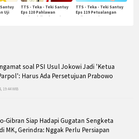
 Santuy
TTS - Teka - Teki Santuy
TTS - Teka - Teki Santuy
n Uji
Eps 120 Pahlawan
Eps 119 Petualangan
Nasional di Indonesia
Kuliner Dunia
ngamat soal PSI Usul Jokowi Jadi 'Ketua
 Parpol': Harus Ada Persetujuan Prabowo
, 19:44 WIB
o-Gibran Siap Hadapi Gugatan Sengketa
 di MK, Gerindra: Nggak Perlu Persiapan