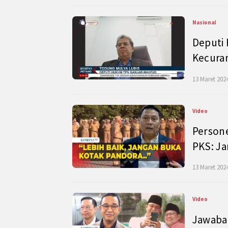
Nasional
Deputi
Kecura
13 Maret 2024
Video
Persone
PKS: J
13 Maret 2024
Video
Jawaban