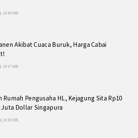
, 19:43 WIB
anen Akibat Cuaca Buruk, Harga Cabai
t!
, 19:37 WIB
h Rumah Pengusaha HL, Kejagung Sita Rp10
 Juta Dollar Singapura
, 19:35 WIB