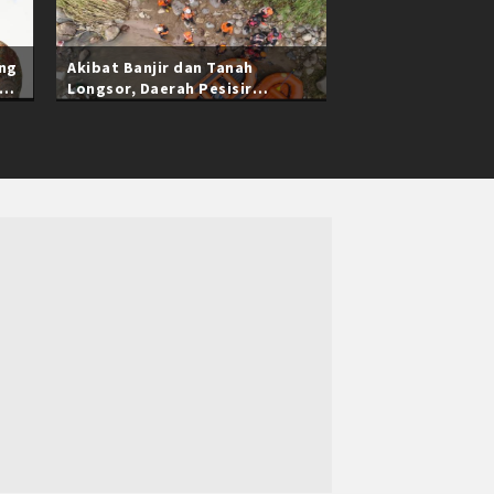
ang
Akibat Banjir dan Tanah
Longsor, Daerah Pesisir
Selatan Sumatra Barat Masih
Terisolasi