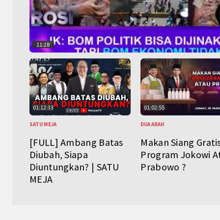
11:28
01:12:33
01:02:55
SATU MEJA
DUA ARAH
[FULL] Ambang Batas
Makan Siang Grati
Diubah, Siapa
Program Jokowi A
Diuntungkan? | SATU
Prabowo ?
MEJA