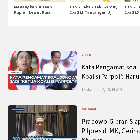
Menangkan Jutaan
TTS - Teka - Teki Santuy
TTS - T
Rupiah Lewat Kuis
Eps 121 Tantangan Uji
Eps 120
KompasTv
Pengetahuan
Nasiona
Video
Kata Pengamat soal 
Koalisi Parpol': Ha
13 Maret 2024, 19:44 WIB
Nasional
Prabowo-Gibran Sia
Pilpres di MK, Gerin