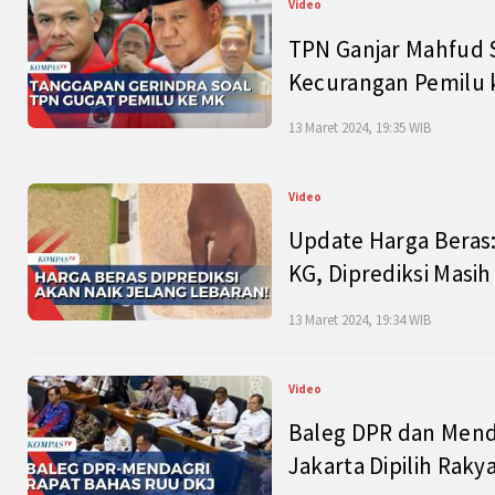
Video
TPN Ganjar Mahfud S
Kecurangan Pemilu k
13 Maret 2024, 19:35 WIB
Video
Update Harga Beras:
KG, Diprediksi Masi
13 Maret 2024, 19:34 WIB
Video
Baleg DPR dan Mend
Jakarta Dipilih Raky