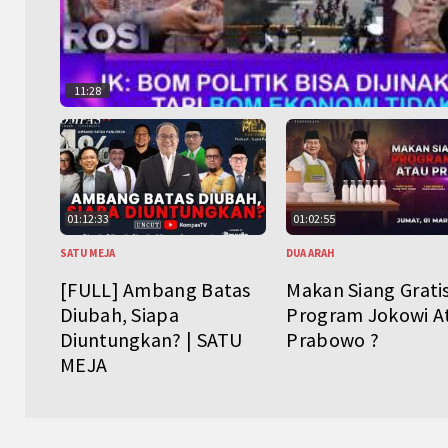
11:28
01:12:33
01:02:55
SATU MEJA
DUA ARAH
[FULL] Ambang Batas
Makan Siang Grati
Diubah, Siapa
Program Jokowi A
Diuntungkan? | SATU
Prabowo ?
MEJA