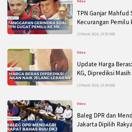
Video
TPN Ganjar Mahfud S
Kecurangan Pemilu k
13 Maret 2024, 19:35 WIB
Video
Update Harga Beras:
KG, Diprediksi Masi
13 Maret 2024, 19:34 WIB
Video
Baleg DPR dan Mend
Jakarta Dipilih Raky