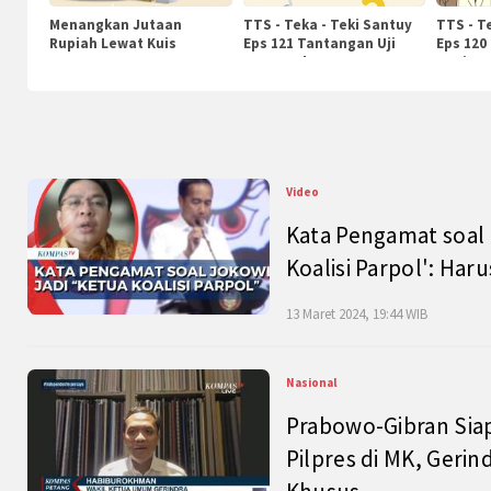
Menangkan Jutaan
TTS - Teka - Teki Santuy
TTS - T
Rupiah Lewat Kuis
Eps 121 Tantangan Uji
Eps 120
KompasTv
Pengetahuan
Nasiona
Video
Kata Pengamat soal 
Koalisi Parpol': Ha
13 Maret 2024, 19:44 WIB
Nasional
Prabowo-Gibran Sia
Pilpres di MK, Gerin