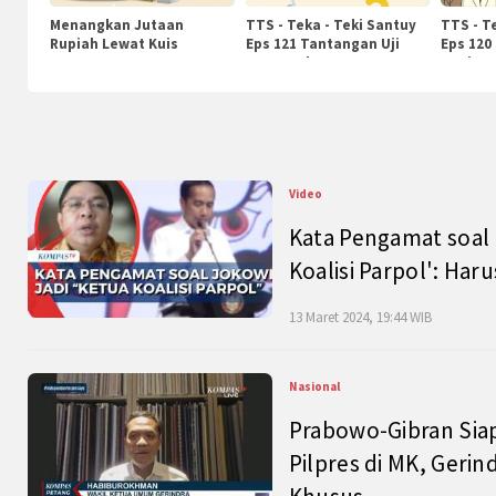
Menangkan Jutaan
TTS - Teka - Teki Santuy
TTS - T
Rupiah Lewat Kuis
Eps 121 Tantangan Uji
Eps 120
KompasTv
Pengetahuan
Nasiona
Video
Kata Pengamat soal 
Koalisi Parpol': Ha
13 Maret 2024, 19:44 WIB
Nasional
Prabowo-Gibran Sia
Pilpres di MK, Gerin