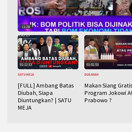
11:28
01:12:33
01:02:55
SATU MEJA
DUA ARAH
[FULL] Ambang Batas
Makan Siang Grati
Diubah, Siapa
Program Jokowi A
Diuntungkan? | SATU
Prabowo ?
MEJA