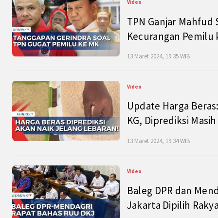
Video
TPN Ganjar Mahfud S
Kecurangan Pemilu k
13 Maret 2024, 19:35 WIB
Video
Update Harga Beras:
KG, Diprediksi Masi
13 Maret 2024, 19:34 WIB
Video
Baleg DPR dan Mend
Jakarta Dipilih Raky