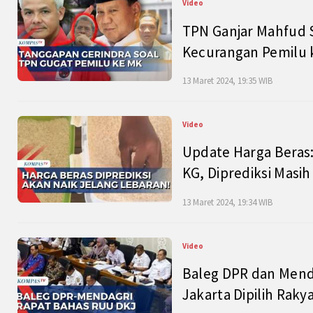
Video
TPN Ganjar Mahfud S
Kecurangan Pemilu k
13 Maret 2024, 19:35 WIB
Video
Update Harga Beras:
KG, Diprediksi Masi
13 Maret 2024, 19:34 WIB
Video
Baleg DPR dan Mend
Jakarta Dipilih Raky