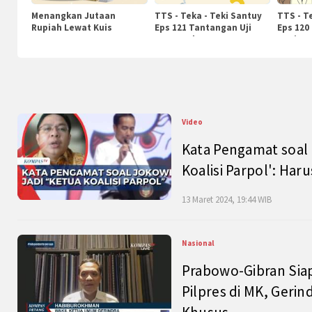
Menangkan Jutaan
TTS - Teka - Teki Santuy
TTS - T
Rupiah Lewat Kuis
Eps 121 Tantangan Uji
Eps 120
KompasTv
Pengetahuan
Nasiona
Video
Kata Pengamat soal 
Koalisi Parpol': Ha
13 Maret 2024, 19:44 WIB
Nasional
Prabowo-Gibran Sia
Pilpres di MK, Gerin