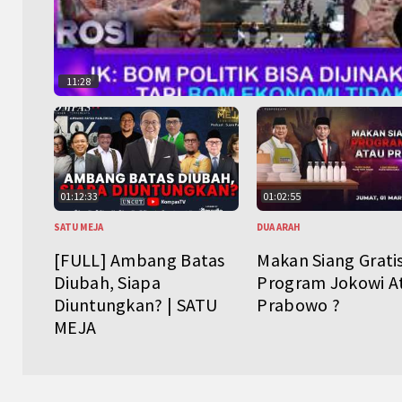
11:28
01:12:33
01:02:55
SATU MEJA
DUA ARAH
[FULL] Ambang Batas
Makan Siang Grati
Diubah, Siapa
Program Jokowi A
Diuntungkan? | SATU
Prabowo ?
MEJA