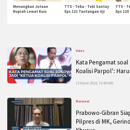
Menangkan Jutaan
TTS - Teka - Teki Santuy
TTS - T
Rupiah Lewat Kuis
Eps 121 Tantangan Uji
Eps 120
KompasTv
Pengetahuan
Nasiona
Video
Kata Pengamat soal 
Koalisi Parpol': Ha
13 Maret 2024, 19:44 WIB
Nasional
Prabowo-Gibran Sia
Pilpres di MK, Gerin