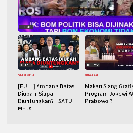
11:28
01:12:33
01:02:55
SATU MEJA
DUA ARAH
[FULL] Ambang Batas
Makan Siang Grati
Diubah, Siapa
Program Jokowi A
Diuntungkan? | SATU
Prabowo ?
MEJA