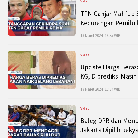
Video
TPN Ganjar Mahfud S
Kecurangan Pemilu k
13 Maret 2024, 19:35 WIB
Video
Update Harga Beras:
KG, Diprediksi Masi
13 Maret 2024, 19:34 WIB
Video
Baleg DPR dan Mend
Jakarta Dipilih Raky