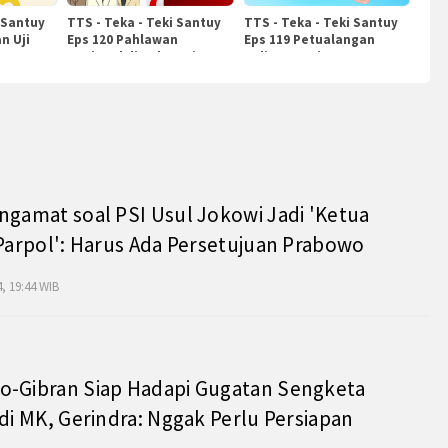
 Santuy
TTS - Teka - Teki Santuy
TTS - Teka - Teki Santuy
n Uji
Eps 120 Pahlawan
Eps 119 Petualangan
Nasional di Indonesia
Kuliner Dunia
ngamat soal PSI Usul Jokowi Jadi 'Ketua
 Parpol': Harus Ada Persetujuan Prabowo
, 19:44 WIB
o-Gibran Siap Hadapi Gugatan Sengketa
 di MK, Gerindra: Nggak Perlu Persiapan