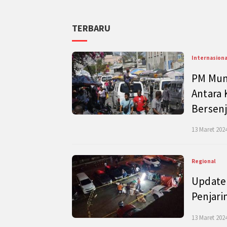
TERBARU
Internasiona
PM Mund
Antara 
Bersenj
13 Maret 2024
Regional
Update 
Penjari
13 Maret 2024