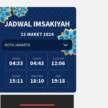
JADWAL IMSAKIYAH
13 MARET 2024
IMSAK
SUBUH
DZUHUR
04:33
04:43
12:06
ASHAR
MAGHRIB
ISYA
15:11
18:10
19:18