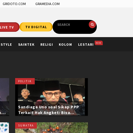
GRIDOTO.COM
GRAMEDIA.COM
LIVE TV
TV DIGITAL
NEW
ESTYLE
SAINTEK
RELIGI
KOLOM
LESTARI
POLITIK
Sandiaga Uno soal Sikap PPP
ol
Terkait Hak Angket: Bisa
i
Dikonfirmasi ke Pak Mardiono
SUMATRA