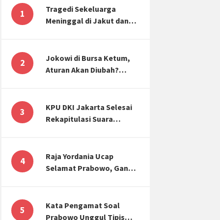
Tragedi Sekeluarga
1
Meninggal di Jakut dan
Malang, Masyarakat
Perlu Sadar Kesehatan
Mental-Finansial
Jokowi di Bursa Ketum,
2
Aturan Akan Diubah?
Begini Kata Waketum
Golkar
KPU DKI Jakarta Selesai
3
Rekapitulasi Suara
Pemilu, ini Hasil Suara
untuk Anies, Prabowo,
Ganjar
Raja Yordania Ucap
4
Selamat Prabowo, Ganjar
Gugat ke MK, Menteri
PUPR Banjir Sumbar [TOP
3 NEWS]
Kata Pengamat Soal
5
Prabowo Unggul Tipis