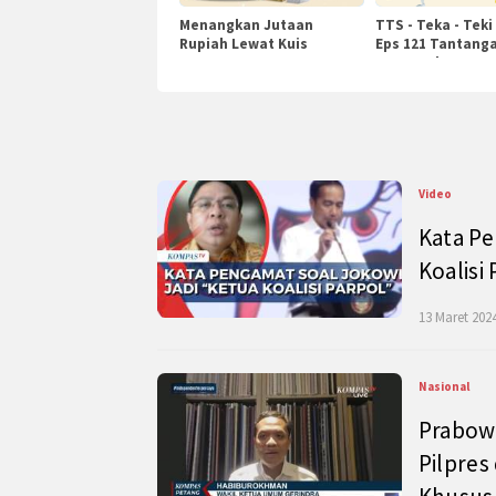
Menangkan Jutaan
TTS - Teka - Teki
Rupiah Lewat Kuis
Eps 121 Tantanga
KompasTv
Pengetahuan
Video
Kata Pe
Koalisi
13 Maret 2024
Nasional
Prabow
Pilpres