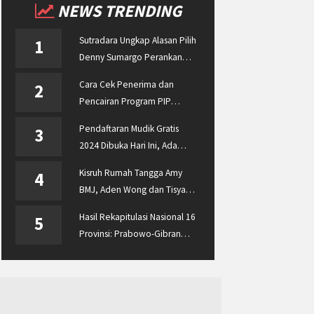
NEWS TRENDING
Sutradara Ungkap Alasan Pilih
1
Denny Sumargo Perankan
Ellyas Pical
Cara Cek Penerima dan
2
Pencairan Program PIP
Enterprise 2024 di
Pendaftaran Mudik Gratis
3
pip.kemdikbud.go.id
2024 Dibuka Hari Ini, Ada
BUMN ASABRI, Pemprov
Kisruh Rumah Tangga Amy
4
Jateng dan Dishub Jatim
BMJ, Aden Wong dan Tisya
Erni Diberitakan hingga
Hasil Rekapitulasi Nasional 16
5
Malaysia dan Singapura
Provinsi: Prabowo-Gibran
Unggul Disusul Ganjar-Mahfud