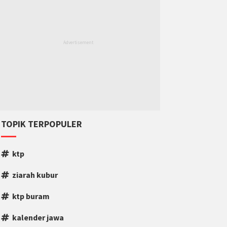
TOPIK TERPOPULER
ktp
ziarah kubur
ktp buram
kalender jawa