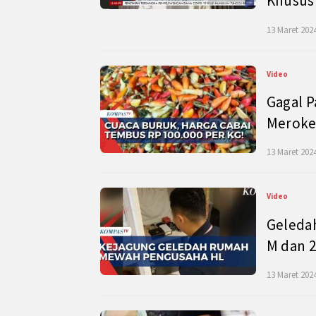
Khusus
13 Maret 2024
Video
Gagal P
Meroke
13 Maret 2024
Video
Geleda
M dan 2
13 Maret 2024