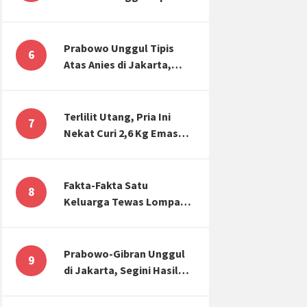
Atas Anies di Jakarta,
Kaitkan dengan Jokowi
Effect
Prabowo Unggul Tipis
6
Atas Anies di Jakarta,
Ternyata Begini Selisih
Suaranya di KPU!
Terlilit Utang, Pria Ini
7
Nekat Curi 2,6 Kg Emas
Hiasan Kubah Masjid
Fakta-Fakta Satu
8
Keluarga Tewas Lompat
dari Apartemen, Tangan
Terikat hingga Cium
Kening
Prabowo-Gibran Unggul
9
di Jakarta, Segini Hasil
Rekapitulasi KPU