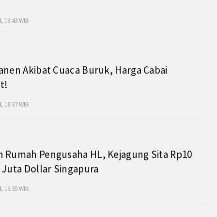
, 19:43 WIB
anen Akibat Cuaca Buruk, Harga Cabai
t!
, 19:37 WIB
h Rumah Pengusaha HL, Kejagung Sita Rp10
 Juta Dollar Singapura
, 19:35 WIB