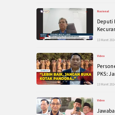
Nasional
Deputi
Kecura
13 Maret 2024
Video
Persone
PKS: J
13 Maret 2024
Video
Jawaban