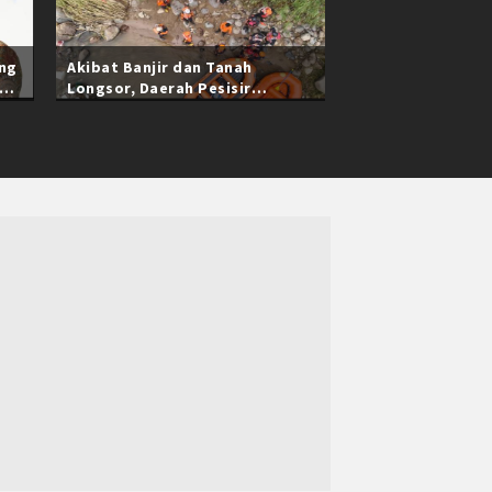
ang
Akibat Banjir dan Tanah
Longsor, Daerah Pesisir
Selatan Sumatra Barat Masih
Terisolasi