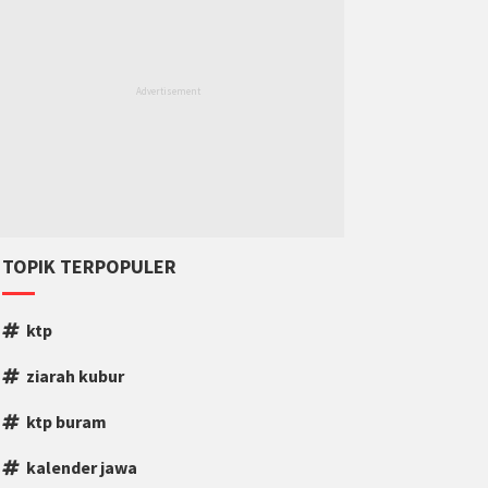
TOPIK TERPOPULER
ktp
ziarah kubur
ktp buram
kalender jawa