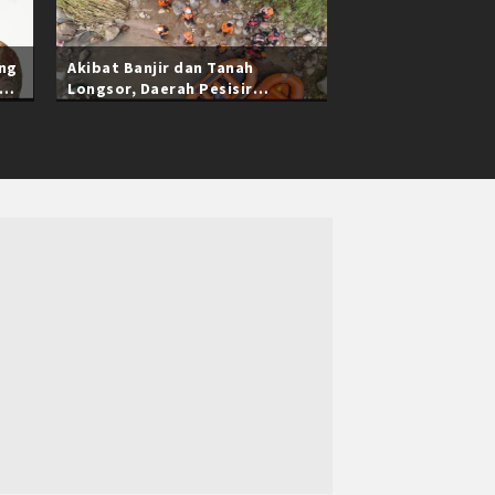
ang
Akibat Banjir dan Tanah
Longsor, Daerah Pesisir
Selatan Sumatra Barat Masih
Terisolasi