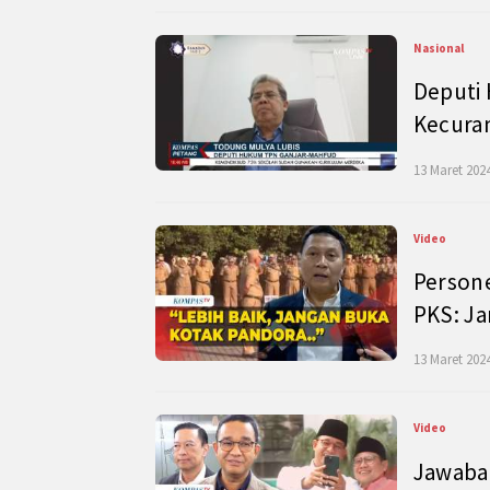
Nasional
Deputi
Kecura
13 Maret 2024
Video
Persone
PKS: J
13 Maret 2024
Video
Jawaban