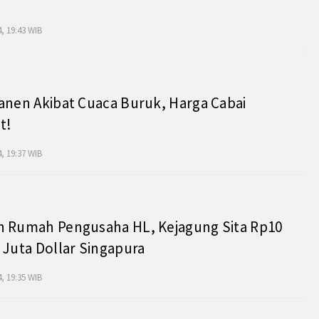
, 19:43 WIB
anen Akibat Cuaca Buruk, Harga Cabai
t!
, 19:37 WIB
h Rumah Pengusaha HL, Kejagung Sita Rp10
 Juta Dollar Singapura
, 19:35 WIB