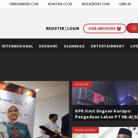
TRIBUNNEWS.COM
KONTAN.CO.ID
BOLASPORT.COM
GRID.ID
REGISTER |
LOGIN
OUR ANCHORS
INTERNASIONAL
EKONOMI
OLAHRAGA
ENTERTAINMENT
LIF
HUKUM
KPK Usut Dugaan Korupsi
Pengadaan Lahan PT HK di T
Trans Sumatera, Negara Rug
Belasan Miliar
HUMANIORA