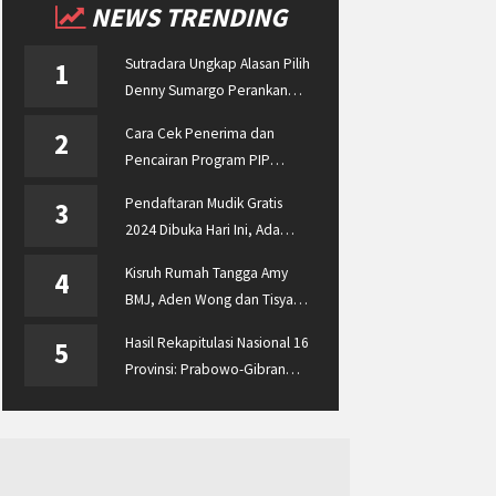
NEWS TRENDING
Sutradara Ungkap Alasan Pilih
1
Denny Sumargo Perankan
Ellyas Pical
Cara Cek Penerima dan
2
Pencairan Program PIP
Enterprise 2024 di
Pendaftaran Mudik Gratis
3
pip.kemdikbud.go.id
2024 Dibuka Hari Ini, Ada
BUMN ASABRI, Pemprov
Kisruh Rumah Tangga Amy
4
Jateng dan Dishub Jatim
BMJ, Aden Wong dan Tisya
Erni Diberitakan hingga
Hasil Rekapitulasi Nasional 16
5
Malaysia dan Singapura
Provinsi: Prabowo-Gibran
Unggul Disusul Ganjar-Mahfud