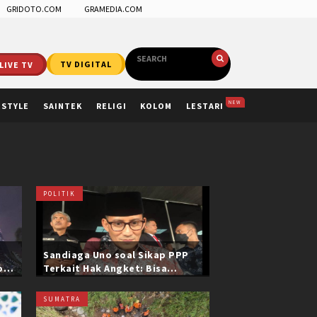
GRIDOTO.COM
GRAMEDIA.COM
LIVE TV
TV DIGITAL
NEW
ESTYLE
SAINTEK
RELIGI
KOLOM
LESTARI
POLITIK
Sandiaga Uno soal Sikap PPP
ol
Terkait Hak Angket: Bisa
i
Dikonfirmasi ke Pak Mardiono
SUMATRA