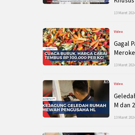
Khusus
13 Maret 2024
Video
Gagal P
Meroke
13 Maret 2024
Video
Geleda
M dan 2
13 Maret 2024