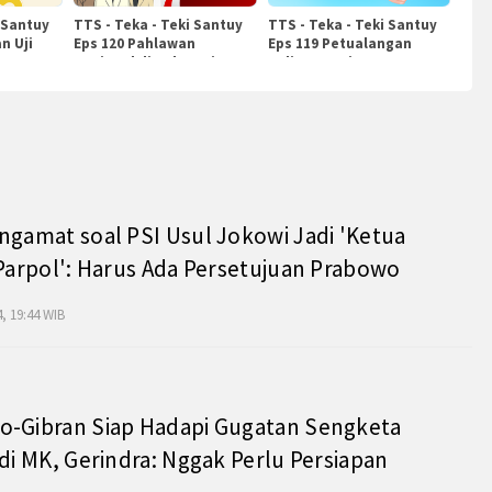
 Santuy
TTS - Teka - Teki Santuy
TTS - Teka - Teki Santuy
n Uji
Eps 120 Pahlawan
Eps 119 Petualangan
Nasional di Indonesia
Kuliner Dunia
ngamat soal PSI Usul Jokowi Jadi 'Ketua
 Parpol': Harus Ada Persetujuan Prabowo
, 19:44 WIB
o-Gibran Siap Hadapi Gugatan Sengketa
 di MK, Gerindra: Nggak Perlu Persiapan