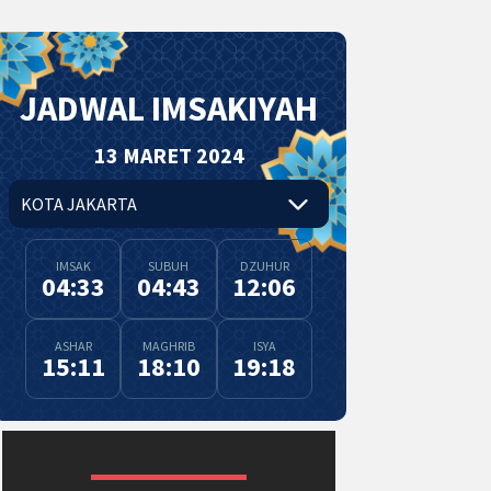
JADWAL IMSAKIYAH
13 MARET 2024
IMSAK
SUBUH
DZUHUR
04:33
04:43
12:06
ASHAR
MAGHRIB
ISYA
15:11
18:10
19:18