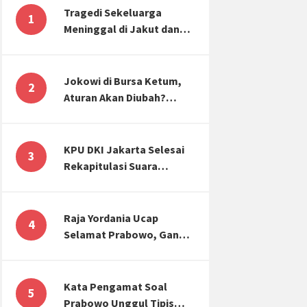
Tragedi Sekeluarga
1
Meninggal di Jakut dan
Malang, Masyarakat
Perlu Sadar Kesehatan
Mental-Finansial
Jokowi di Bursa Ketum,
2
Aturan Akan Diubah?
Begini Kata Waketum
Golkar
KPU DKI Jakarta Selesai
3
Rekapitulasi Suara
Pemilu, ini Hasil Suara
untuk Anies, Prabowo,
Ganjar
Raja Yordania Ucap
4
Selamat Prabowo, Ganjar
Gugat ke MK, Menteri
PUPR Banjir Sumbar [TOP
3 NEWS]
Kata Pengamat Soal
5
Prabowo Unggul Tipis