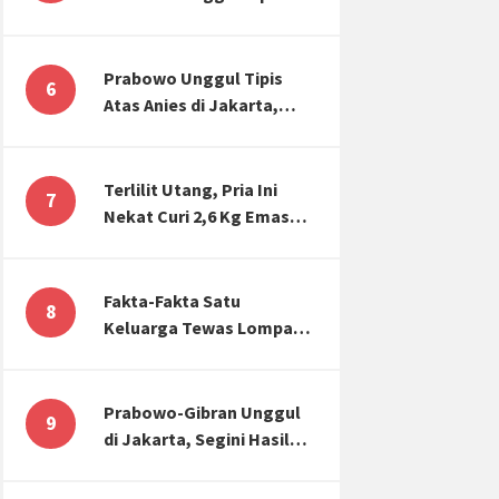
Atas Anies di Jakarta,
Kaitkan dengan Jokowi
Effect
Prabowo Unggul Tipis
6
Atas Anies di Jakarta,
Ternyata Begini Selisih
Suaranya di KPU!
Terlilit Utang, Pria Ini
7
Nekat Curi 2,6 Kg Emas
Hiasan Kubah Masjid
Fakta-Fakta Satu
8
Keluarga Tewas Lompat
dari Apartemen, Tangan
Terikat hingga Cium
Kening
Prabowo-Gibran Unggul
9
di Jakarta, Segini Hasil
Rekapitulasi KPU