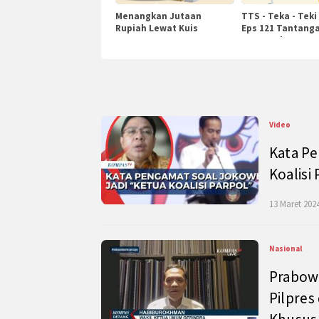
Menangkan Jutaan
TTS - Teka - Teki
Rupiah Lewat Kuis
Eps 121 Tantanga
KompasTv
Pengetahuan
Video
Kata Pe
Koalisi
13 Maret 2024
Nasional
Prabow
Pilpres