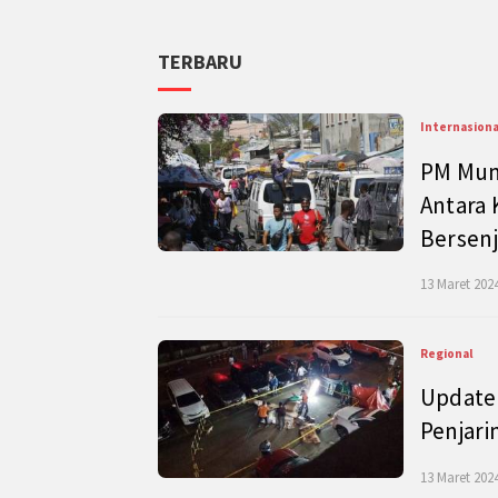
TERBARU
Internasiona
PM Mund
Antara 
Bersenj
13 Maret 2024
Regional
Update 
Penjari
13 Maret 2024