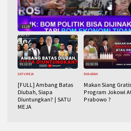
11:28
01:12:33
01:02:55
SATU MEJA
DUA ARAH
[FULL] Ambang Batas
Makan Siang Grati
Diubah, Siapa
Program Jokowi A
Diuntungkan? | SATU
Prabowo ?
MEJA