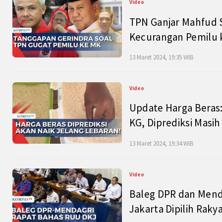
Video
TPN Ganjar Mahfud S
Kecurangan Pemilu k
13 Maret 2024, 19:35 WIB
Video
Update Harga Beras:
KG, Diprediksi Masi
13 Maret 2024, 19:34 WIB
Video
Baleg DPR dan Mend
Jakarta Dipilih Raky