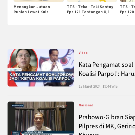
Menangkan Jutaan
TTS - Teka - Teki Santuy
TTS - T
Rupiah Lewat Kuis
Eps 121 Tantangan Uji
Eps 120
KompasTv
Pengetahuan
Nasiona
Video
Kata Pengamat soal 
Koalisi Parpol': Ha
13 Maret 2024, 19:44 WIB
Nasional
Prabowo-Gibran Sia
Pilpres di MK, Gerin