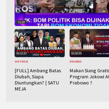
11:28
01:12:33
01:02:55
SATU MEJA
DUA ARAH
[FULL] Ambang Batas
Makan Siang Grati
Diubah, Siapa
Program Jokowi A
Diuntungkan? | SATU
Prabowo ?
MEJA