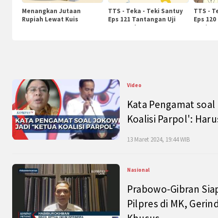
Menangkan Jutaan
TTS - Teka - Teki Santuy
TTS - T
Rupiah Lewat Kuis
Eps 121 Tantangan Uji
Eps 120
KompasTv
Pengetahuan
Nasiona
Video
Kata Pengamat soal 
Koalisi Parpol': Ha
13 Maret 2024, 19:44 WIB
Nasional
Prabowo-Gibran Sia
Pilpres di MK, Gerin