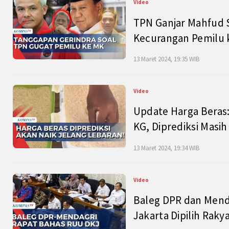
Video
TPN Ganjar Mahfud S
Kecurangan Pemilu k
13 Maret 2024, 19:35 WIB
Video
Update Harga Beras:
KG, Diprediksi Masi
13 Maret 2024, 19:34 WIB
Video
Baleg DPR dan Mend
Jakarta Dipilih Raky