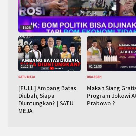
11:28
01:12:33
01:02:55
SATU MEJA
DUA ARAH
[FULL] Ambang Batas
Makan Siang Grati
Diubah, Siapa
Program Jokowi A
Diuntungkan? | SATU
Prabowo ?
MEJA