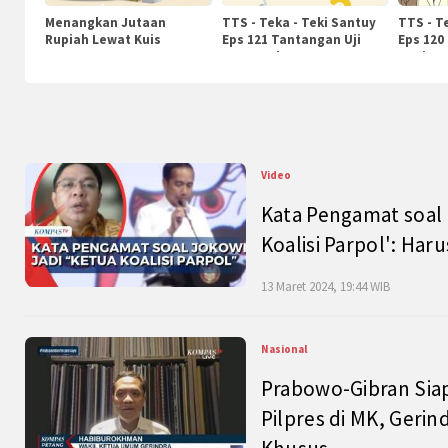
Menangkan Jutaan
TTS - Teka - Teki Santuy
TTS - T
Rupiah Lewat Kuis
Eps 121 Tantangan Uji
Eps 120
KompasTv
Pengetahuan
Nasiona
Video
Kata Pengamat soal 
Koalisi Parpol': Ha
13 Maret 2024, 19:44 WIB
Nasional
Prabowo-Gibran Sia
Pilpres di MK, Gerin