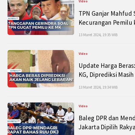
Video
TPN Ganjar Mahfud S
Kecurangan Pemilu k
13 Maret 2024, 19:35 WIB
Video
Update Harga Beras:
KG, Diprediksi Masi
13 Maret 2024, 19:34 WIB
Video
Baleg DPR dan Mend
Jakarta Dipilih Raky