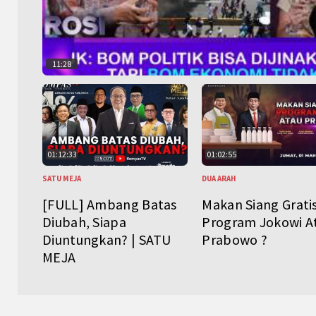
11:28
01:12:33
01:02:55
SATU MEJA
DUA ARAH
[FULL] Ambang Batas
Makan Siang Grati
Diubah, Siapa
Program Jokowi A
Diuntungkan? | SATU
Prabowo ?
MEJA