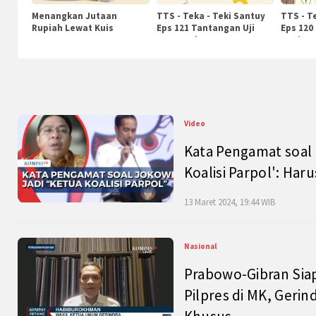
Menangkan Jutaan
TTS - Teka - Teki Santuy
TTS - T
Rupiah Lewat Kuis
Eps 121 Tantangan Uji
Eps 120
KompasTv
Pengetahuan
Nasiona
Video
Kata Pengamat soal 
Koalisi Parpol': Ha
13 Maret 2024, 19:44 WIB
Nasional
Prabowo-Gibran Sia
Pilpres di MK, Gerin