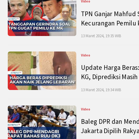
Video
TPN Ganjar Mahfud S
Kecurangan Pemilu k
13 Maret 2024, 19:35 WIB
Video
Update Harga Beras:
KG, Diprediksi Masi
13 Maret 2024, 19:34 WIB
Video
Baleg DPR dan Mend
Jakarta Dipilih Raky