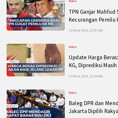
Video
TPN Ganjar Mahfud S
Kecurangan Pemilu k
13 Maret 2024, 19:35 WIB
Video
Update Harga Beras:
KG, Diprediksi Masi
13 Maret 2024, 19:34 WIB
Video
Baleg DPR dan Mend
Jakarta Dipilih Raky