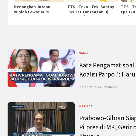
Menangkan Jutaan
TTS - Teka - Teki Santuy
TTS - T
Rupiah Lewat Kuis
Eps 121 Tantangan Uji
Eps 120
KompasTv
Pengetahuan
Nasiona
Video
Kata Pengamat soal 
Koalisi Parpol': Ha
13 Maret 2024, 19:44 WIB
Nasional
Prabowo-Gibran Sia
Pilpres di MK, Gerin