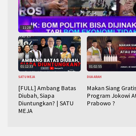
11:28
01:12:33
01:02:55
SATU MEJA
DUA ARAH
[FULL] Ambang Batas
Makan Siang Grati
Diubah, Siapa
Program Jokowi A
Diuntungkan? | SATU
Prabowo ?
MEJA