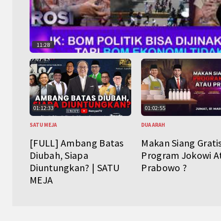
11:28
01:12:33
01:02:55
SATU MEJA
DUA ARAH
[FULL] Ambang Batas
Makan Siang Grati
Diubah, Siapa
Program Jokowi A
Diuntungkan? | SATU
Prabowo ?
MEJA