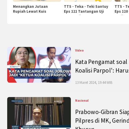
Menangkan Jutaan
TTS - Teka - Teki Santuy
TTS - T
Rupiah Lewat Kuis
Eps 121 Tantangan Uji
Eps 120
KompasTv
Pengetahuan
Nasiona
Video
Kata Pengamat soal 
Koalisi Parpol': Ha
13 Maret 2024, 19:44 WIB
Nasional
Prabowo-Gibran Sia
Pilpres di MK, Gerin