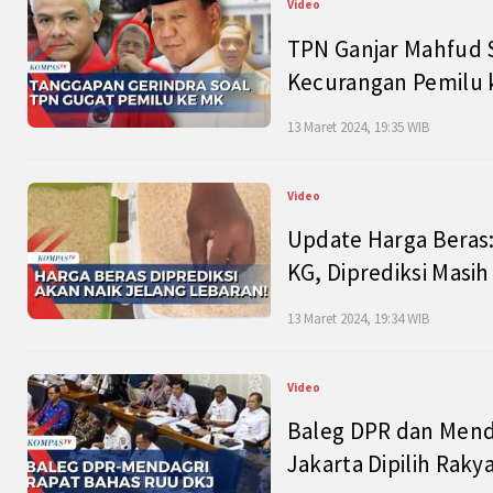
Video
TPN Ganjar Mahfud S
Kecurangan Pemilu k
13 Maret 2024, 19:35 WIB
Video
Update Harga Beras:
KG, Diprediksi Masi
13 Maret 2024, 19:34 WIB
Video
Baleg DPR dan Mend
Jakarta Dipilih Raky