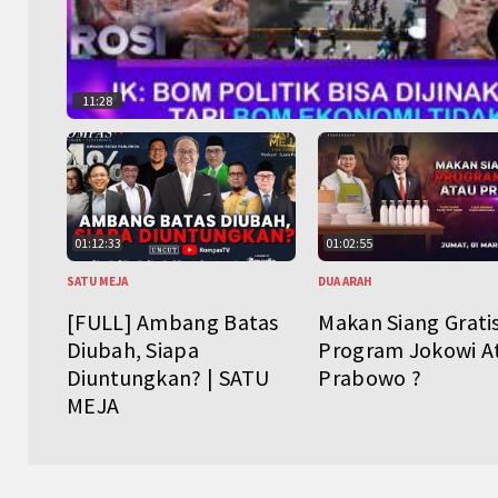
11:28
01:12:33
01:02:55
SATU MEJA
DUA ARAH
[FULL] Ambang Batas
Makan Siang Grati
Diubah, Siapa
Program Jokowi A
Diuntungkan? | SATU
Prabowo ?
MEJA