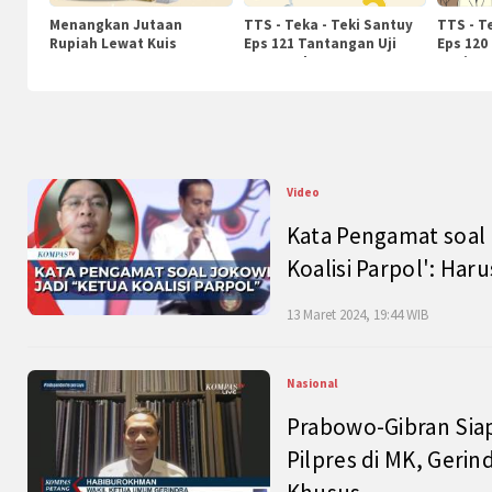
Menangkan Jutaan
TTS - Teka - Teki Santuy
TTS - T
Rupiah Lewat Kuis
Eps 121 Tantangan Uji
Eps 120
KompasTv
Pengetahuan
Nasiona
Video
Kata Pengamat soal 
Koalisi Parpol': Ha
13 Maret 2024, 19:44 WIB
Nasional
Prabowo-Gibran Sia
Pilpres di MK, Gerin