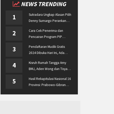
NEWS TRENDING
Sutradara Ungkap Alasan Pilih
1
Denny Sumargo Perankan
Ellyas Pical
Cara Cek Penerima dan
2
Pencairan Program PIP
Enterprise 2024 di
Pendaftaran Mudik Gratis
3
pip.kemdikbud.go.id
2024 Dibuka Hari Ini, Ada
BUMN ASABRI, Pemprov
Kisruh Rumah Tangga Amy
4
Jateng dan Dishub Jatim
BMJ, Aden Wong dan Tisya
Erni Diberitakan hingga
Hasil Rekapitulasi Nasional 16
5
Malaysia dan Singapura
Provinsi: Prabowo-Gibran
Unggul Disusul Ganjar-Mahfud