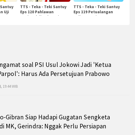
 Santuy
TTS - Teka - Teki Santuy
TTS - Teka - Teki Santuy
n Uji
Eps 120 Pahlawan
Eps 119 Petualangan
Nasional di Indonesia
Kuliner Dunia
ngamat soal PSI Usul Jokowi Jadi 'Ketua
 Parpol': Harus Ada Persetujuan Prabowo
, 19:44 WIB
o-Gibran Siap Hadapi Gugatan Sengketa
 di MK, Gerindra: Nggak Perlu Persiapan