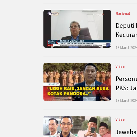
Nasional
Deputi
Kecura
13 Maret 2024
Video
Persone
PKS: J
13 Maret 2024
Video
Jawaban