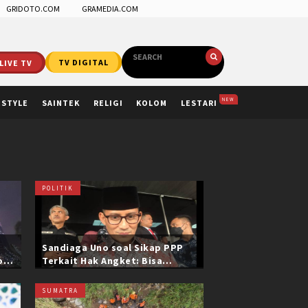
GRIDOTO.COM
GRAMEDIA.COM
LIVE TV
TV DIGITAL
NEW
ESTYLE
SAINTEK
RELIGI
KOLOM
LESTARI
POLITIK
Sandiaga Uno soal Sikap PPP
ol
Terkait Hak Angket: Bisa
i
Dikonfirmasi ke Pak Mardiono
SUMATRA