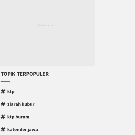
TOPIK TERPOPULER
ktp
ziarah kubur
ktp buram
kalender jawa