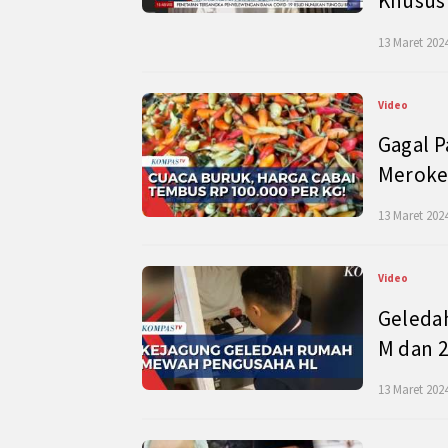
Khusus
13 Maret 2024
Video
Gagal P
Meroke
13 Maret 2024
Video
Geleda
M dan 2
13 Maret 2024