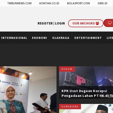
TRIBUNNEWS.COM
KONTAN.CO.ID
BOLASPORT.COM
GRID.ID
REGISTER |
LOGIN
OUR ANCHORS
INTERNASIONAL
EKONOMI
OLAHRAGA
ENTERTAINMENT
LIF
HUKUM
KPK Usut Dugaan Korupsi
Pengadaan Lahan PT HK di T
Trans Sumatera, Negara Rug
Belasan Miliar
HUMANIORA