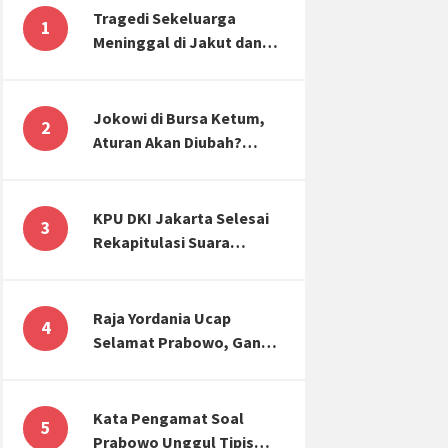
Tragedi Sekeluarga
1
Meninggal di Jakut dan
Malang, Masyarakat
Perlu Sadar Kesehatan
Mental-Finansial
Jokowi di Bursa Ketum,
2
Aturan Akan Diubah?
Begini Kata Waketum
Golkar
KPU DKI Jakarta Selesai
3
Rekapitulasi Suara
Pemilu, ini Hasil Suara
untuk Anies, Prabowo,
Ganjar
Raja Yordania Ucap
4
Selamat Prabowo, Ganjar
Gugat ke MK, Menteri
PUPR Banjir Sumbar [TOP
3 NEWS]
Kata Pengamat Soal
5
Prabowo Unggul Tipis