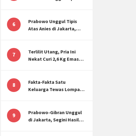
Atas Anies di Jakarta,
Kaitkan dengan Jokowi
Effect
Prabowo Unggul Tipis
6
Atas Anies di Jakarta,
Ternyata Begini Selisih
Suaranya di KPU!
Terlilit Utang, Pria Ini
7
Nekat Curi 2,6 Kg Emas
Hiasan Kubah Masjid
Fakta-Fakta Satu
8
Keluarga Tewas Lompat
dari Apartemen, Tangan
Terikat hingga Cium
Kening
Prabowo-Gibran Unggul
9
di Jakarta, Segini Hasil
Rekapitulasi KPU