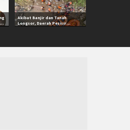
ang
Akibat Banjir dan Tanah
Longsor, Daerah Pesisir
Selatan Sumatra Barat Masih
Terisolasi