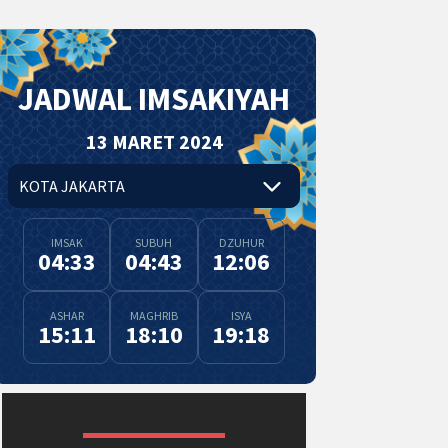
JADWAL IMSAKIYAH
13 MARET 2024
IMSAK
SUBUH
DZUHUR
04:33
04:43
12:06
ASHAR
MAGHRIB
ISYA
15:11
18:10
19:18