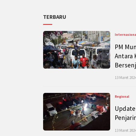
TERBARU
Internasiona
PM Mund
Antara 
Bersenj
13 Maret 2024
Regional
Update 
Penjari
13 Maret 2024