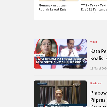
Menangkan Jutaan
TTS - Teka - Teki
Rupiah Lewat Kuis
Eps 121 Tantanga
KompasTv
Pengetahuan
Video
Kata Pe
Koalisi
13 Maret 2024
Nasional
Prabow
Pilpres