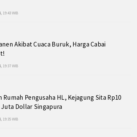
, 19:43 WIB
anen Akibat Cuaca Buruk, Harga Cabai
t!
, 19:37 WIB
h Rumah Pengusaha HL, Kejagung Sita Rp10
 Juta Dollar Singapura
, 19:35 WIB