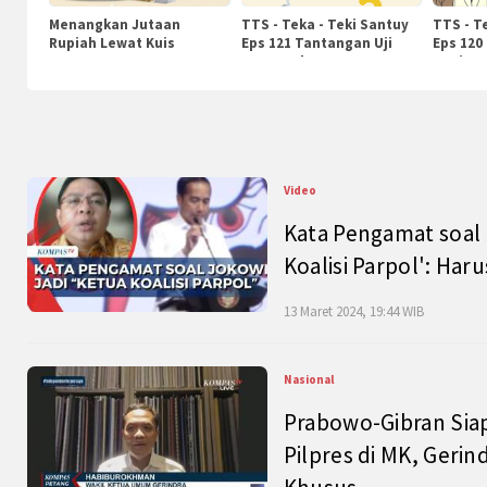
Menangkan Jutaan
TTS - Teka - Teki Santuy
TTS - T
Rupiah Lewat Kuis
Eps 121 Tantangan Uji
Eps 120
KompasTv
Pengetahuan
Nasiona
Video
Kata Pengamat soal 
Koalisi Parpol': Ha
13 Maret 2024, 19:44 WIB
Nasional
Prabowo-Gibran Sia
Pilpres di MK, Gerin