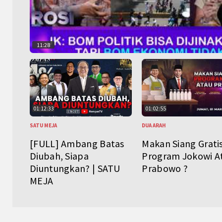
11:28
01:12:33
01:02:55
SATU MEJA
DUA ARAH
[FULL] Ambang Batas
Makan Siang Grati
Diubah, Siapa
Program Jokowi A
Diuntungkan? | SATU
Prabowo ?
MEJA