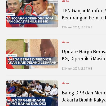
Video
TPN Ganjar Mahfud S
Kecurangan Pemilu k
13 Maret 2024, 19:35 WIB
Video
Update Harga Beras:
KG, Diprediksi Masi
13 Maret 2024, 19:34 WIB
Video
Baleg DPR dan Mend
Jakarta Dipilih Raky