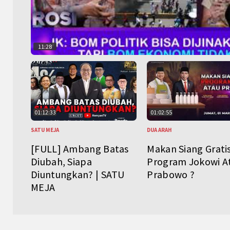
11:28
01:12:33
01:02:55
SATU MEJA
DUA ARAH
[FULL] Ambang Batas
Makan Siang Grati
Diubah, Siapa
Program Jokowi A
Diuntungkan? | SATU
Prabowo ?
MEJA