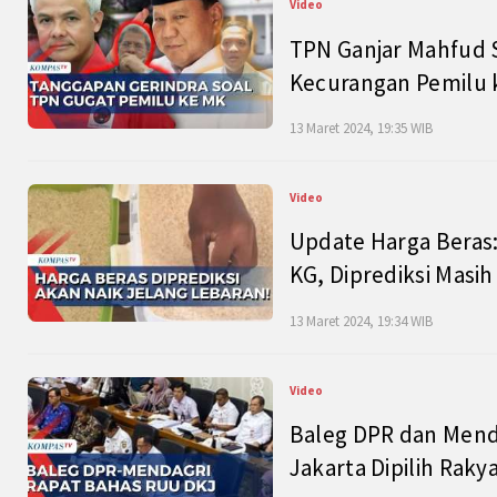
Video
TPN Ganjar Mahfud S
Kecurangan Pemilu k
13 Maret 2024, 19:35 WIB
Video
Update Harga Beras:
KG, Diprediksi Masi
13 Maret 2024, 19:34 WIB
Video
Baleg DPR dan Mend
Jakarta Dipilih Raky