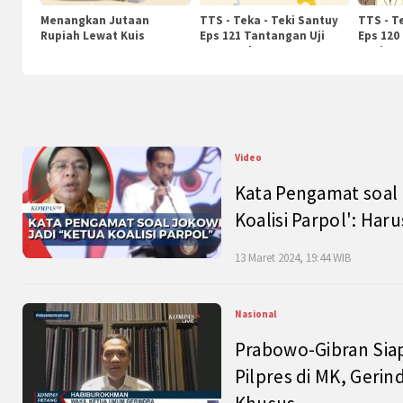
Menangkan Jutaan
TTS - Teka - Teki Santuy
TTS - T
Rupiah Lewat Kuis
Eps 121 Tantangan Uji
Eps 120
KompasTv
Pengetahuan
Nasiona
Video
Kata Pengamat soal 
Koalisi Parpol': Ha
13 Maret 2024, 19:44 WIB
Nasional
Prabowo-Gibran Sia
Pilpres di MK, Gerin