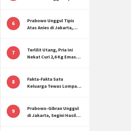
Atas Anies di Jakarta,
Kaitkan dengan Jokowi
Effect
Prabowo Unggul Tipis
6
Atas Anies di Jakarta,
Ternyata Begini Selisih
Suaranya di KPU!
Terlilit Utang, Pria Ini
7
Nekat Curi 2,6 Kg Emas
Hiasan Kubah Masjid
Fakta-Fakta Satu
8
Keluarga Tewas Lompat
dari Apartemen, Tangan
Terikat hingga Cium
Kening
Prabowo-Gibran Unggul
9
di Jakarta, Segini Hasil
Rekapitulasi KPU