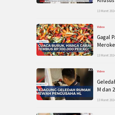
Khusus
13 Maret 2024
Video
Gagal P
Meroke
13 Maret 2024
Video
Geleda
M dan 2
13 Maret 2024