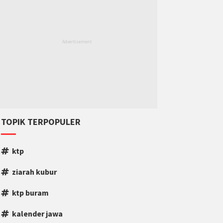
TOPIK TERPOPULER
ktp
ziarah kubur
ktp buram
kalender jawa