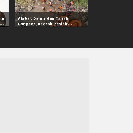
ang
Akibat Banjir dan Tanah
Longsor, Daerah Pesisir
Selatan Sumatra Barat Masih
Terisolasi