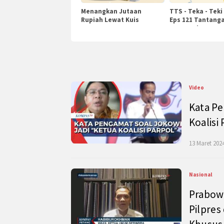
Menangkan Jutaan
TTS - Teka - Teki
Rupiah Lewat Kuis
Eps 121 Tantanga
KompasTv
Pengetahuan
Video
Kata Pe
Koalisi
13 Maret 2024
Nasional
Prabow
Pilpres