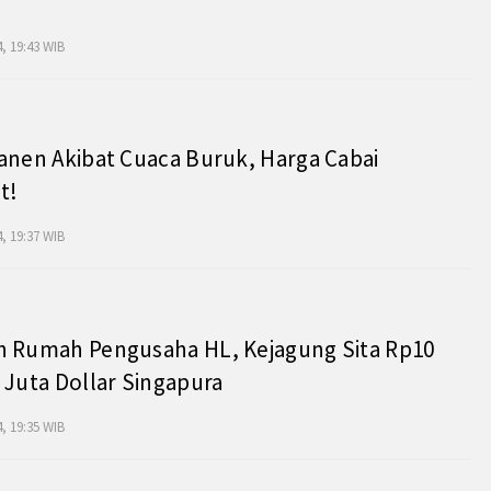
, 19:43 WIB
anen Akibat Cuaca Buruk, Harga Cabai
t!
, 19:37 WIB
h Rumah Pengusaha HL, Kejagung Sita Rp10
 Juta Dollar Singapura
, 19:35 WIB