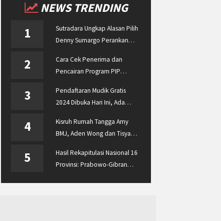
NEWS TRENDING
Sutradara Ungkap Alasan Pilih
1
Denny Sumargo Perankan
Ellyas Pical
Cara Cek Penerima dan
2
Pencairan Program PIP
Enterprise 2024 di
Pendaftaran Mudik Gratis
3
pip.kemdikbud.go.id
2024 Dibuka Hari Ini, Ada
BUMN ASABRI, Pemprov
Kisruh Rumah Tangga Amy
4
Jateng dan Dishub Jatim
BMJ, Aden Wong dan Tisya
Erni Diberitakan hingga
Hasil Rekapitulasi Nasional 16
5
Malaysia dan Singapura
Provinsi: Prabowo-Gibran
Unggul Disusul Ganjar-Mahfud