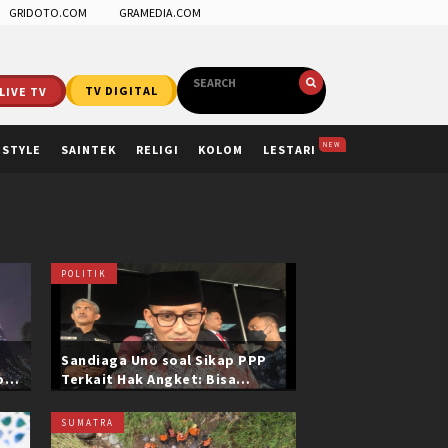
GRIDOTO.COM
GRAMEDIA.COM
LIVE TV
TV DIGITAL
NEW
ESTYLE
SAINTEK
RELIGI
KOLOM
LESTARI
POLITIK
Sandiaga Uno soal Sikap PPP
ol
Terkait Hak Angket: Bisa
i
Dikonfirmasi ke Pak Mardiono
SUMATRA