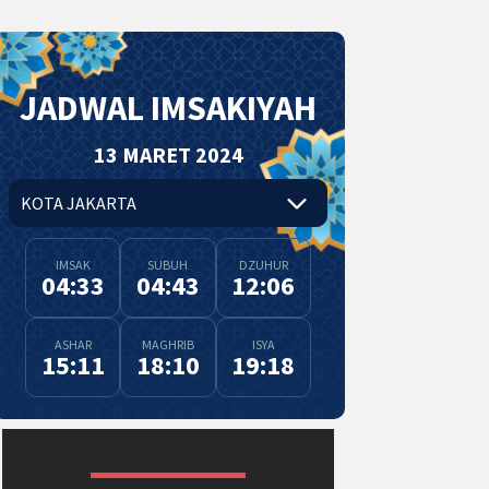
JADWAL IMSAKIYAH
13 MARET 2024
IMSAK
SUBUH
DZUHUR
04:33
04:43
12:06
ASHAR
MAGHRIB
ISYA
15:11
18:10
19:18