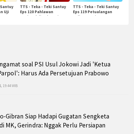
 Santuy
TTS - Teka - Teki Santuy
TTS - Teka - Teki Santuy
n Uji
Eps 120 Pahlawan
Eps 119 Petualangan
Nasional di Indonesia
Kuliner Dunia
ngamat soal PSI Usul Jokowi Jadi 'Ketua
 Parpol': Harus Ada Persetujuan Prabowo
, 19:44 WIB
o-Gibran Siap Hadapi Gugatan Sengketa
 di MK, Gerindra: Nggak Perlu Persiapan