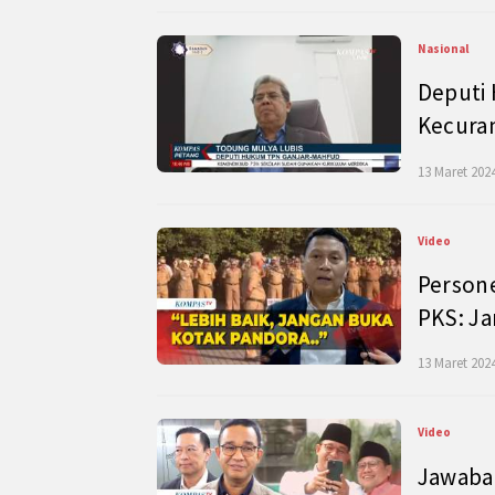
Nasional
Deputi
Kecura
13 Maret 2024
Video
Persone
PKS: J
13 Maret 2024
Video
Jawaban