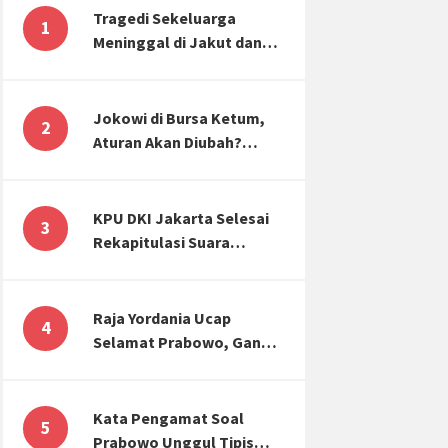
Tragedi Sekeluarga
1
Meninggal di Jakut dan
Malang, Masyarakat
Perlu Sadar Kesehatan
Mental-Finansial
Jokowi di Bursa Ketum,
2
Aturan Akan Diubah?
Begini Kata Waketum
Golkar
KPU DKI Jakarta Selesai
3
Rekapitulasi Suara
Pemilu, ini Hasil Suara
untuk Anies, Prabowo,
Ganjar
Raja Yordania Ucap
4
Selamat Prabowo, Ganjar
Gugat ke MK, Menteri
PUPR Banjir Sumbar [TOP
3 NEWS]
Kata Pengamat Soal
5
Prabowo Unggul Tipis