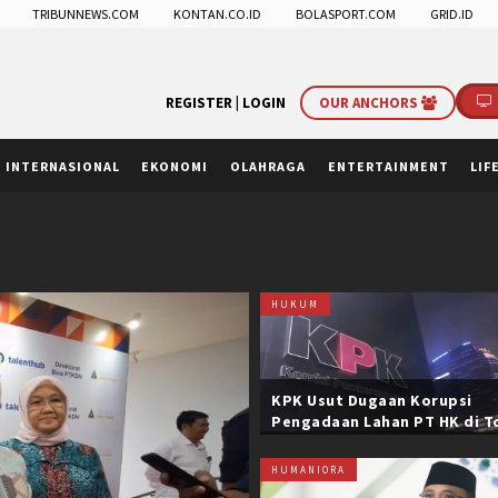
TRIBUNNEWS.COM
KONTAN.CO.ID
BOLASPORT.COM
GRID.ID
REGISTER |
LOGIN
OUR ANCHORS
INTERNASIONAL
EKONOMI
OLAHRAGA
ENTERTAINMENT
LIF
HUKUM
KPK Usut Dugaan Korupsi
Pengadaan Lahan PT HK di T
Trans Sumatera, Negara Rug
Belasan Miliar
HUMANIORA