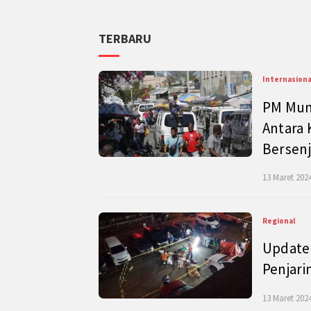
TERBARU
Internasiona
PM Mund
Antara 
Bersenj
13 Maret 2024
Regional
Update 
Penjari
13 Maret 2024