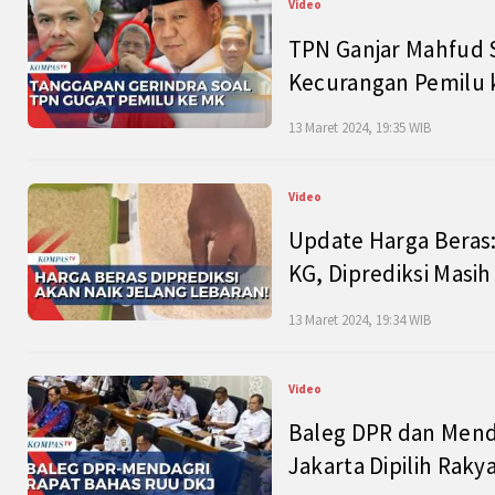
Video
TPN Ganjar Mahfud S
Kecurangan Pemilu k
13 Maret 2024, 19:35 WIB
Video
Update Harga Beras:
KG, Diprediksi Masi
13 Maret 2024, 19:34 WIB
Video
Baleg DPR dan Mend
Jakarta Dipilih Raky