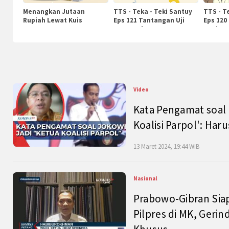
Menangkan Jutaan
TTS - Teka - Teki Santuy
TTS - T
Rupiah Lewat Kuis
Eps 121 Tantangan Uji
Eps 120
KompasTv
Pengetahuan
Nasiona
Video
Kata Pengamat soal 
Koalisi Parpol': Ha
13 Maret 2024, 19:44 WIB
Nasional
Prabowo-Gibran Sia
Pilpres di MK, Gerin