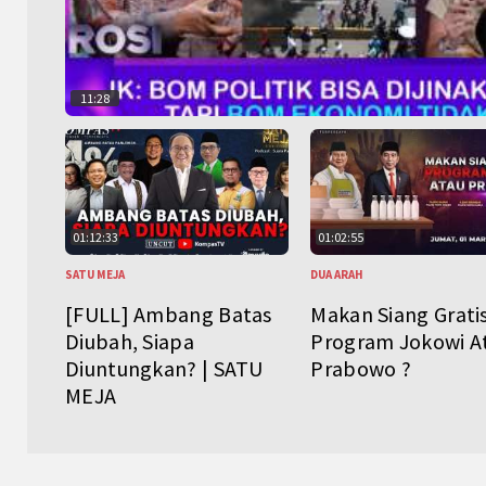
11:28
01:12:33
01:02:55
SATU MEJA
DUA ARAH
[FULL] Ambang Batas
Makan Siang Grati
Diubah, Siapa
Program Jokowi A
Diuntungkan? | SATU
Prabowo ?
MEJA